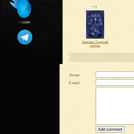
7/1
Змеелов. Гадючий
остров
Логин:
E-mail: