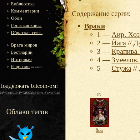
Библиотека
Комментарии
Содержание серии:
Обои
Враки
Гостевая книга
Обратная связь
1 —
Аир. Хоз
2 —
Йага
//
Д
Врата миров
3 —
Крапива.
Бестиарий
4 —
Змеелов.
Интервью
Рецензии
5 —
Стужа
//
на книги
Поддержать bitcoin-ом:
16gW7zamGuK4WXiUQk5s542wu1YwyWFLh6
0/0
Облако тегов
Йага