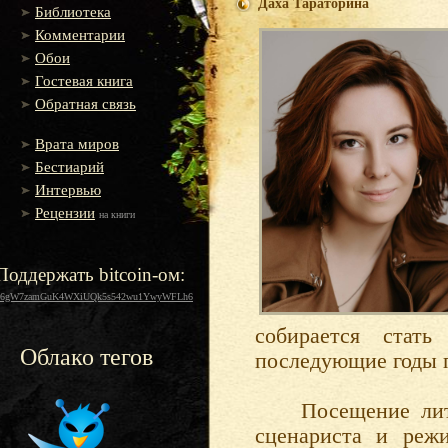
Даха Тараторина
Библиотека
Комментарии
Обои
Гостевая книга
Обратная связь
Врата миров
Бестиарий
Интервью
Рецензии
на книги
Поддержать bitcoin-ом:
16gW7zamGuK4WXiUQk5s542wu1YwyWFLh6
собирается стать
Облако тегов
последующие годы 
Посещение литера
сценариста и реж