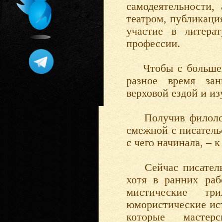
самодеятельности,
театром, публикаци
участие в литера
профессии.
Чтобы с большей д
разное время зан
верховой ездой и и
Получив филологич
смежной с писатель
с чего начинала, – к
Сейчас писательн
хотя в ранних ра
мистические тр
юмористические ист
которые мастер