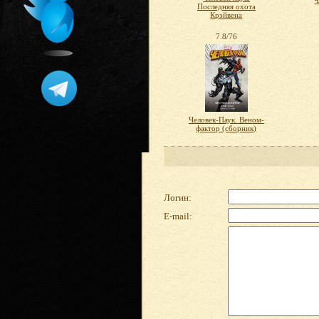
Последняя охота
Крэйвена
7.8/76
Человек-Паук. Веном-
фактор (сборник)
Логин:
E-mail: