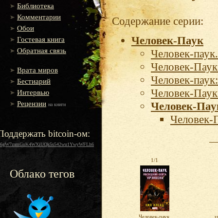
Библиотека
Комментарии
Содержание серии:
Обои
Человек-Паук
Гостевая книга
Обратная связь
Человек-паук
Человек-Паук
Врата миров
Человек-паук
Бестиарий
Человек-Паук
Интервью
Рецензии
Человек-Пау
на книги
Человек-
Поддержать bitcoin-ом:
16gW7zamGuK4WXiUQk5s542wu1YwyWFLh6
1/1
Облако тегов
Человек-паук.
Ч