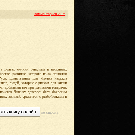
Комментариев
2 шт.
 в долгах мелким бандитам и несданных
рстве, развитие которого из-за принятия
Руси. Единственная для Чижика надежда
яков, людей, которые с риском для жизни
уют добытыми там причудливыми товарами.
е поисков Чижику довелось быть боярским
чных витязей, сражаться с разбойниками и
тать книгу онлайн
по-старому