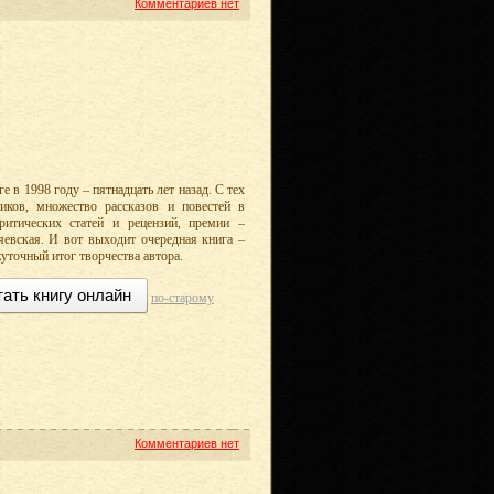
Комментариев нет
 в 1998 году – пятнадцать лет назад. С тех
иков, множество рассказов и повестей в
ритических статей и рецензий, премии –
евская. И вот выходит очередная книга –
уточный итог творчества автора.
тать книгу онлайн
по-старому
Комментариев нет