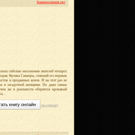
Комментариев нет
озила гибелью миллионам жителей четырех
ризрак Фрэнка Синатры, ставший его верным
истов и продажных копов. И на этот раз не
ра и загадочной женщины. Но даже самые
чем же в реальности обернется кровавый
аса…
тать книгу онлайн
по-старому