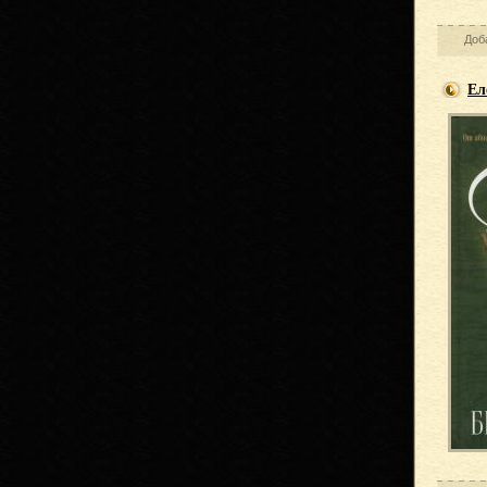
Доб
Ел