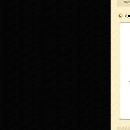
Доб
Ди