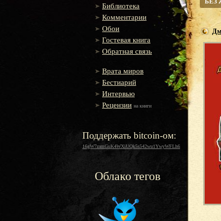
БЕЗ
Библиотека
Комментарии
Обои
Дм
Гостевая книга
Обратная связь
Врата миров
Бестиарий
Интервью
Рецензии
на книги
Поддержать bitcoin-ом:
16gW7zamGuK4WXiUQk5s542wu1YwyWFLh6
Облако тегов