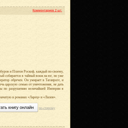
Комментариев
2 шт.
абуров и Платон Роскоф, каждый по-своему,
ый собирается в тайный вояж на юг, но уже
ератор обречен. Он умирает в Таганроге, и
речь царскую семью от уничтожения, не дать
аны по разрушению величайшей Империи в
начатую в романах «Ларец» и «Лилея».
ать книгу онлайн
по-старому