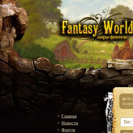
📖 Вс
Попро
Главная
Тег:
Новости
Форум