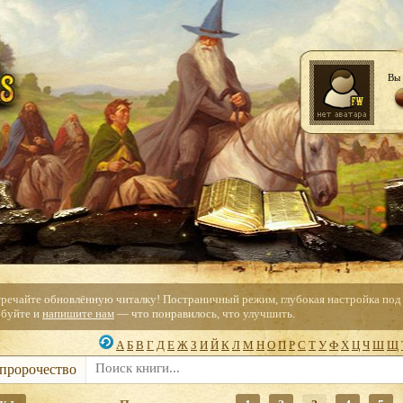
Вы 
тречайте обновлённую читалку! Постраничный режим, глубокая настройка под с
буйте и
напишите нам
— что понравилось, что улучшить.
А
Б
В
Г
Д
Е
Ж
З
И
Й
К
Л
М
Н
О
П
Р
С
Т
У
Ф
Х
Ц
Ч
Ш
Щ
 пророчество