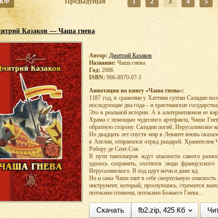
 ЖФ
Предыдущая
1
2
3
4
5
итрий Казаков — Чаша гнева
Автор:
Дмитрий Казаков
Название:
Чаша гнева
Год:
2006
ISBN:
966-8970-07-1
Аннотация на книгу «Чаша гнева»:
1187 год, в сражении у Хаттина султан Саладин по
последующие два года – и христианские государств
Это в реальной истории. А в альтернативном ее ва
Храма с помощью чудесного артефакта, Чаши Гнев
обратную сторону. Саладин погиб, Иерусалимское 
Но двадцать лет спустя мир в Леванте вновь оказал
в Англии, отправился отряд рыцарей. Хранителем 
Роберу де Сент-Сов.
В пути тамплиеров ждут опасности самого разног
удалось сохранить, охотятся люди французского
Иерусалимского. В ход идут мечи и даже яд.
Но и сама Чаша таит в себе смертельную опасность
инструмент, который, проснувшись, стремится вып
потоками пламени, потоками Божьего Гнева…
Скачать
fb2.zip, 425 Кб
Чи