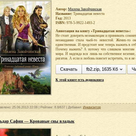
Автор:
Милена Завойчинская
Название:
Тринадцатая невеста
Год:
2013
ISBN:
978-5-9922-1493-2
Аннотация на книгу «Тринадцатая невеста»:
Не стоит доверять незнакомцам и принимать сомнит
неожиданно стала чьей-то невестой. Жених-то о
единственная. И предстоит мне теперь выжить в от
Почему выжить? А потому что слишком многим ме
мира. И надежда вся лишь на собственное везение,
ригатов. А если и любовь повезет встретить, то я не
Скачать
fb2.zip, 1635 Кб
Ч
К этой книге есть аудиокнига
авлено: 25.06.2013 22:08 |
Рейтинг:
8.8/637
| Добавил:
Инквизитор
ьдар Сафин — Кровавые сны владык