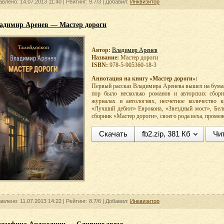
авлено: 14.07.2013 11:40 |
Рейтинг:
9.7/3
| Добавил:
Инквизитор
адимир Аренев — Мастер дороги
Автор:
Владимир Аренев
Название:
Мастер дороги
ISBN:
978-5-905360-18-3
Аннотация на книгу «Мастер дороги»:
Первый рассказ Владимира Аренева вышел на бумаге
пор было несколько романов и авторских сборн
журналах и антологиях, несчетное количество к
«Лучший дебют» Еврокона, «Звездный мост», Беля
сборник «Мастер дороги», своего рода веха, промеж
Скачать
fb2.zip, 381 Кб
Чи
авлено: 11.07.2013 14:22 |
Рейтинг:
8.7/6
| Добавил:
Инквизитор