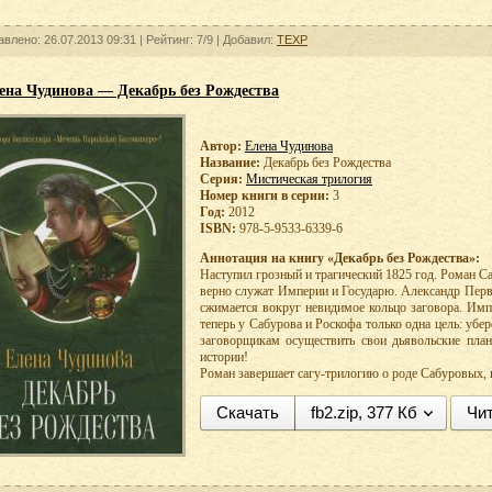
авлено: 26.07.2013 09:31 |
Рейтинг:
7/9
| Добавил:
TEXP
ена Чудинова — Декабрь без Рождества
Автор:
Елена Чудинова
Название:
Декабрь без Рождества
Серия:
Мистическая трилогия
Номер книги в серии:
3
Год:
2012
ISBN:
978-5-9533-6339-6
Аннотация на книгу «Декабрь без Рождества»:
Наступил грозный и трагический 1825 год. Роман С
верно служат Империи и Государю. Александр Перв
сжимается вокруг невидимое кольцо заговора. Имп
теперь у Сабурова и Роскофа только одна цель: убе
заговорщикам осуществить свои дьявольские пл
истории!
Роман завершает сагу-трилогию о роде Сабуровых, 
Скачать
fb2.zip, 377 Кб
Чит