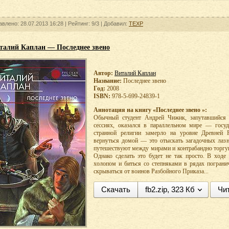
авлено: 28.07.2013 16:28 |
Рейтинг:
9/3
| Добавил:
TEXP
талий Каплан — Последнее звено
Автор:
Виталий Каплан
Название:
Последнее звено
Год:
2008
ISBN:
978-5-699-24839-1
Аннотация на книгу «Последнее звено »:
Обычный студент Андрей Чижик, запутавшийся
сессиях, оказался в параллельном мире — госуда
странной религии замерло на уровне Древней 
вернуться домой — это отыскать загадочных лазн
путешествуют между мирами и контрабандно торг
Однако сделать это будет не так просто. В ход
холопом и биться со степняками в рядах пограни
скрываться от воинов Разбойного Приказа...
Скачать
fb2.zip, 323 Кб
Чи