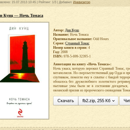
авлено: 15.07.2013 10:45 |
Рейтинг:
1/3
| Добавил:
Инквизитор
н Кунц — Ночь Томаса
Автор:
Дин Кунц
Название:
Ночь Томаса
Оригинальное название:
Odd Hours
Серия:
Странный Томас
Номер книги в серии:
4
Год:
2008
ISBN:
978-5-699-32395-1
Аннотация на книгу «Ночь Томаса»:
Ночь ужаса, которую пережил Странный Томас, гр
мегаполисов. Но сверхъестественный дар Одда и п
спутником, помогли ему в схватке с бандой террор
обошлось без дружелюбного золотистого ретриве
пытливые умы были не в состоянии догадаться, 
океанский прилив из пророческого сновидения Том
Скачать
fb2.zip, 255 Кб
Чи