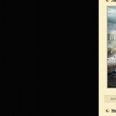
Дж
Доб
Ми