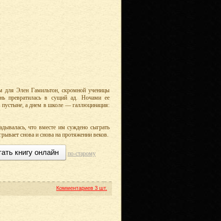
 для Элен Гамильтон, скромной ученицы
нь превратилась в сущий ад. Ночами ее
 пустыне, а днем в школе — галлюцинация:
гадывалась, что вместе им суждено сыграть
грывает снова и снова на протяжении веков.
тать книгу онлайн
по-старому
Комментариев
3 шт.