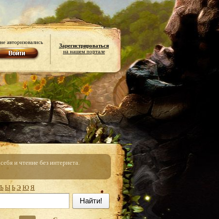
не авторизовались
Зарегистрироваться
на нашем портале
ебя и чтение без интернета.
Ъ
Ы
Ь
Э
Ю
Я
Найти!