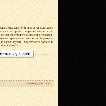
ельные подарки. Этот урок я усвоила, когда
казался из другого мира, и невеста я не
боре невест будущего императора Калахари.
шает тринадцатая невеста из Запретного
 да новых друзей – хрустального дракона и
 стану жаловаться.
итать книгу онлайн
по-старому
Комментариев
29 шт.