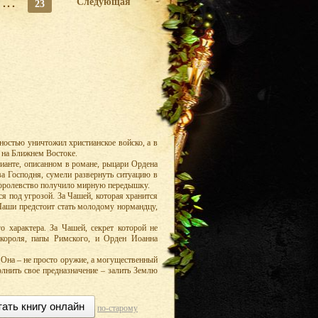
...
Следующая
23
лностью уничтожил христианское войско, а в
а на Ближнем Востоке.
рианте, описанном в романе, рыцари Ордена
а Господня, сумели развернуть ситуацию в
королевство получило мирную передышку.
ся под угрозой. За Чашей, которая хранится
Чаши предстоит стать молодому нормандцу,
о характера. За Чашей, секрет которой не
 короля, папы Римского, и Орден Иоанна
. Она – не просто оружие, а могущественный
олнить свое предназначение – залить Землю
тать книгу онлайн
по-старому