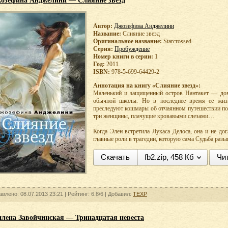
озефина Анджелини — Слияние звезд
Автор:
Джозефина Анджелини
Название:
Слияние звезд
Оригинальное название:
Starcrossed
Серия:
Пробуждение
Номер книги в серии:
1
Год:
2011
ISBN:
978-5-699-64429-2
Аннотация на книгу «Слияние звезд»:
Маленький и защищенный остров Нантакет — дом
обычной школы. Но в последнее время ее жиз
преследуют кошмары об отчаянном путешествии по
три женщины, плачущие кровавыми слезами…
Когда Элен встретила Лукаса Делоса, она и не до
главные роли в трагедии, которую сама Судьба разы
Скачать
fb2.zip, 458 Кб
Чи
авлено: 08.07.2013 23:21 |
Рейтинг:
6.8/6
| Добавил:
TEXP
лена Завойчинская — Тринадцатая невеста