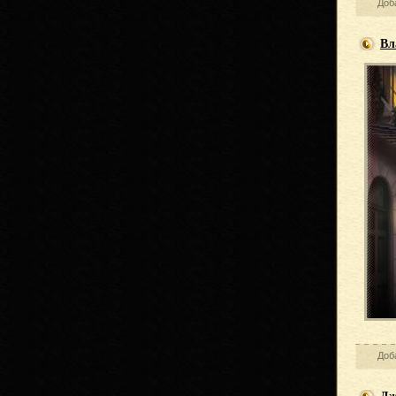
Доб
Вл
Доб