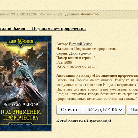
енено: 23.03.2013 11:34 |
Рейтинг:
7.5/11
| Добавил:
Инквизитор
талий Зыков — Под знаменем пророчества
Автор:
Виталий Зыков
Название:
Под знаменем пророчества
Серия:
Дорога домой
Номер книги в серии:
3
Год:
2006
ISBN:
978-5-9922-1417-8
Аннотация на книгу «Под знаменем пророчеств
Власть над Торном манит многих. Выходят из л
воздушные океаны флотилии Нолда, а некроманты 
Наступает смутное время, и вот уже звенят клин
Бездны штурмуют города беззащитных смертных. 
пророчества, никто не сможет остаться над схваткой
Скачать
fb2.zip, 514 Кб
Чи
К этой книге есть 2 аудиокниг(и)