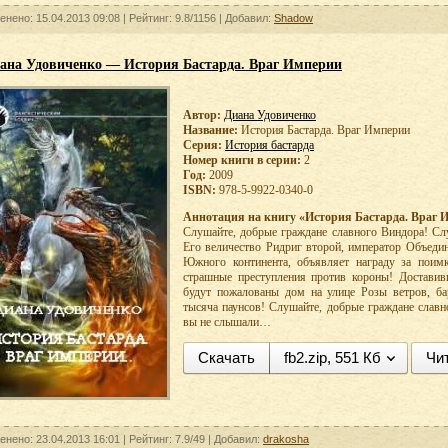
енено: 15.04.2013 09:08 |
Рейтинг:
9.8/1156
| Добавил:
Shadow
ана Удовиченко — История Бастарда. Враг Империи
Автор:
Диана Удовиченко
Название:
История Бастарда. Враг Империи
Серия:
История бастарда
Номер книги в серии:
2
Год:
2009
ISBN:
978-5-9922-0340-0
Аннотация на книгу «История Бастарда. Враг 
Слушайте, добрые граждане славного Виндора! Слу
Его величество Ридриг второй, император Объедин
Южного континента, объявляет награду за поим
страшные преступления против короны! Достави
будут пожалованы дом на улице Розы ветров, ба
тысяча паунсов! Слушайте, добрые граждане славн
вы не слышали…
Скачать
fb2.zip, 551 Кб
Чи
енено: 23.04.2013 16:01 |
Рейтинг:
7.9/49
| Добавил:
drakosha