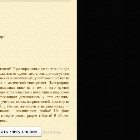
ара
ности! Гарантированные неприятности для
ржаться на одном месте, как столица узнала
вых свиньях-убийцах, уничтожающих все на
х в магический университет. Императрица
бившимися явно не в тех, в кого нужно?
орянства к варгам и появлением под боком
ктикующим демонологом у стен столицы.
 ученика, явных неприятностей пока еще не
. А у темных личностей в неприятностях —
инжала… заклинанием любви! На фоне
, которые учатся рядом с Бассо! В общем,
один…
тать книгу онлайн
по-старому