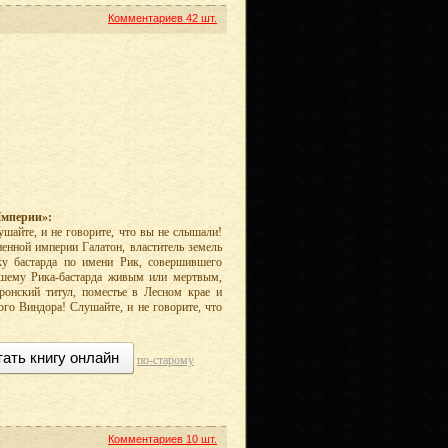
Комментариев
42 шт.
Империи»:
шайте, и не говорите, что вы не слышали!
енной империи Галатон, властитель земель
ку бастарда по имени Рик, совершившего
вшему Рика-бастарда живым или мертвым,
ронский титул, поместье в Лесном крае и
ого Виндора! Слушайте, и не говорите, что
тать книгу онлайн
по-старому
Комментариев
10 шт.