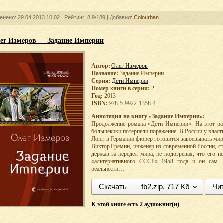
енено: 29.04.2013 10:02 |
Рейтинг:
8.9/189
| Добавил:
Colourban
ег Измеров — Задание Империи
Автор:
Олег Измеров
Название:
Задание Империи
Серия:
Дети Империи
Номер книги в серии:
2
Год:
2013
ISBN:
978-5-9922-1358-4
Аннотация на книгу «Задание Империи»:
Продолжение романа «Дети Империи». На этот раз 
большевики потерпели поражение. В России у влас
Лонг, в Германии фюрер готовится завоевывать мир
Виктор Еремин, инженер из современной России, с
держав за передел мира, не подозревая, что его 
«альтернативного СССР» 1958 года и он сам 
реальности…
Скачать
fb2.zip, 717 Кб
Чи
К этой книге есть 2 аудиокниг(и)