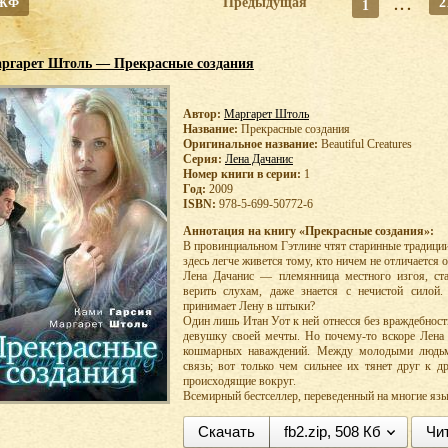
 ЖФ
Предыдущая
...
2
1
ргарет Штоль — Прекрасные создания
Автор:
Маргарет Штоль
Название:
Прекрасные создания
Оригинальное название:
Beautiful Creatures
Серия:
Лена Дачанис
Номер книги в серии:
1
Год:
2009
ISBN:
978-5-699-50772-6
Аннотация на книгу «Прекрасные создания»:
В провинциальном Гэтлине чтят старинные традиции
здесь легче живется тому, кто ничем не отличается 
Лена Дачанис — племянница местного изгоя, ста
верить слухам, даже знается с нечистой силой.
принимает Лену в штыки?
Один лишь Итан Уот к ней отнесся без враждебности
девушку своей мечты. Но почему-то вскоре Лена
кошмарных наваждений. Между молодыми людьми
связь; вот только чем сильнее их тянет друг к д
происходящие вокруг.
Всемирный бестселлер, переведенный на многие яз
Скачать
fb2.zip, 508 Кб
Чи