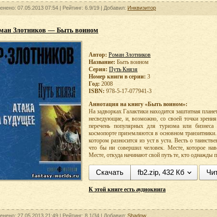
енено: 07.05.2013 07:54 |
Рейтинг:
6.9/19
| Добавил:
Инквизитор
ман Злотников — Быть воином
Автор:
Роман Злотников
Название:
Быть воином
Серия:
Путь Князя
Номер книги в серии:
3
Год:
2008
ISBN:
978-5-17-077941-3
Аннотация на книгу «Быть воином»:
На задворках Галактики находится заштатная плане
несведующие, и, возможно, со своей точки зрени
перечень популярных для туризма или бизнеса 
космопорте приземляются в основном транзитники. 
котором разносится из уст в уста. Весть о таинств
что бы ни совершил человек. Месте, которое нав
Месте, откуда начинают свой путь те, кто однажд
Скачать
fb2.zip, 432 Кб
Чи
К этой книге есть аудиокнига
енено: 27.05.2013 21:49 |
Рейтинг:
8.1/34
| Добавил:
Shadow