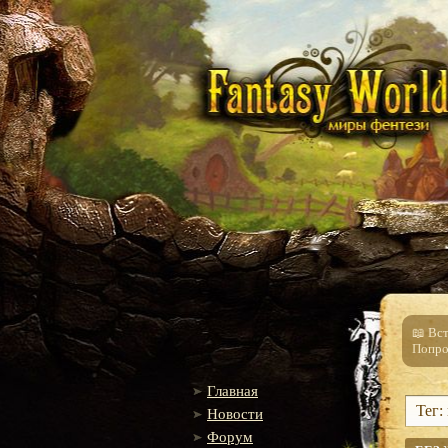
📖 Вс
Попро
Главная
Тег:
Новости
Форум