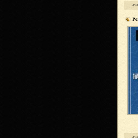
Изм
Ро
Изм