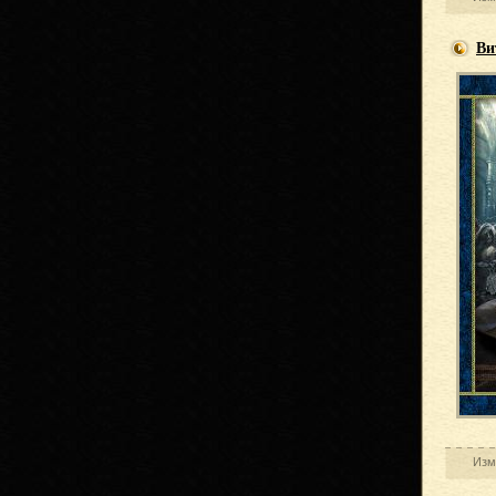
Ви
Изм