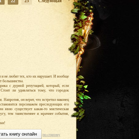
1
22
23
Следующая
 и не любят тех, кто их нарушает. И вообще
от большинства.
рика с дурной репутацией, который, если
 Стоит ли удивляться тому, что городок
. Напротив, он верит, что встретил наконец
 становится персонажем преследующих его
 явно существует какая-то мистическая
ругу, тем таинственнее и мрачнее события,
ыки!
тать книгу онлайн
по-старому