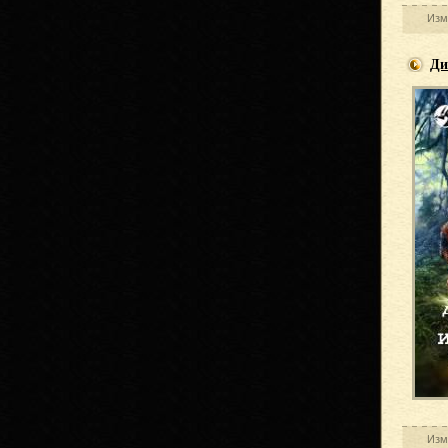
Изм
Ди
Изм