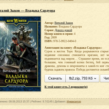
талий Зыков — Владыка Сардуора
Автор:
Виталий Зыков
Название:
Владыка Сардуора
Серия:
Дорога домой
Номер книги в серии:
4
Год:
2009
ISBN:
978-5-9922-0494-0
Аннотация на книгу «Владыка Сардуора»:
Суров и жесток Торн. Когда разрываются старые
недавние союзники становятся врагами, нет 
поднимается над миром… Страшное время, но если
большим, чем гонимый всеми беглец, бей первы
драконы, демоны и некроманты в какой-то миг ст
будешь задавать правила. Победа достанется сильне
Скачать
fb2.zip, 793 Кб
Чи
К этой книге есть 2 аудиокниг(и)
енено: 09.06.2013 15:37 |
Рейтинг:
9.7/1145
| Добавил:
Инквизитор