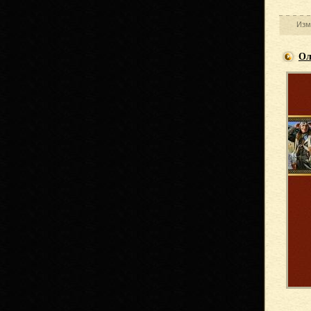
Изм
Ол