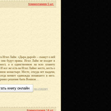
Комментариев
5 шт.
та Игил Лайм. «Дыра дырой» – скажут о ней
я они будут правы. Игил Лайм не входит в
мест, а в единственном на всю планету
И все же есть на Игил Лайме место, весть о
енном монастыре. Месте, откуда нет выдачи,
сегда меняет единожды попавшего в него.
ы принял решение быть Воином…
тать книгу онлайн
по-старому
Комментариев
14 шт.