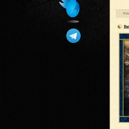
Изм
Ви