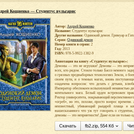
дрей Кощиенко — Студентус вульгарис
Автор:
Андрей Кощиенко
Название:
Студентус вульгарис
Другие названия:
Одинокий демон. Гримуар и Гит
Серия:
Одинокий демон
Номер книги в серии:
2
Год:
2013
ISBN:
978-5-9922-1382-9
Аннотация на книгу «Студентус вульгарис»:
Демоны — это не игрушки! Демоны — это неприят
всех, кто рядом. Стоило только Бассо немного заде
о грязных предвыборных технологиях Земли, о бое
своем пути, и о темных магах, вновь поступающи
озадачена вопросом: что делать с детьми, влю
Император обеспокоен вспыхнувшей ненавистью дв
ментального мага. Белый орден встревожен пра
Ректор университета, покрывающий перспективного
«огреб», но это, похоже, просто вопрос времени
неизвестный, убивающий рыцарей плаща и к
вышесказанного что уж тут говорить о студентах
демоны — это неприятности! Даже если он только 
Скачать
fb2.zip, 554 Кб
Чи