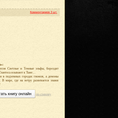
Комментариев
3 шт.
а»:
есов Светлые и Темные эльфы, бороздят
Тлантоса взывают к Тьме…
ки в подземных городах гномов, а демоны
В мире, где на ветру развевается знамя
!
тать книгу онлайн
по-старому