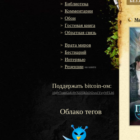
БЕЗ
Библиотека
Комментарии
Обои
Ма
Гостевая книга
Обратная связь
Врата миров
Бестиарий
Интервью
Рецензии
на книги
Поддержать bitcoin-ом:
16gW7zamGuK4WXiUQk5s542wu1YwyWFLh6
Облако тегов