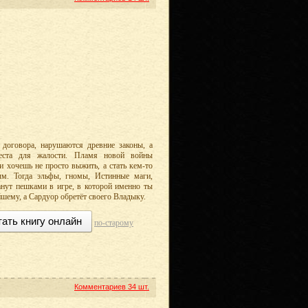
 договора, нарушаются древние законы, а
места для жалости. Пламя новой войны
 хочешь не просто выжить, а стать кем-то
м. Тогда эльфы, гномы, Истинные маги,
анут пешками в игре, в которой именно ты
йшему, а Сардуор обретёт своего Владыку.
тать книгу онлайн
по-старому
Комментариев
34 шт.