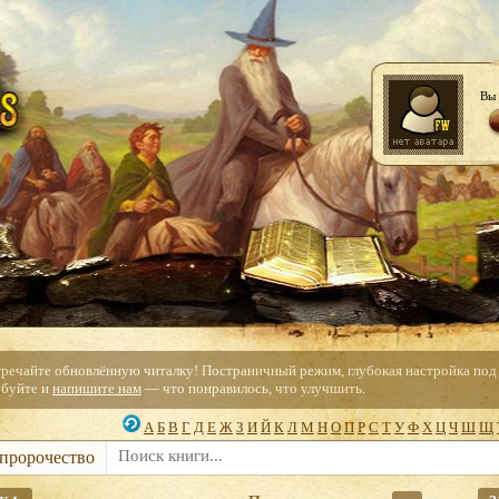
Вы 
тречайте обновлённую читалку! Постраничный режим, глубокая настройка под с
буйте и
напишите нам
— что понравилось, что улучшить.
А
Б
В
Г
Д
Е
Ж
З
И
Й
К
Л
М
Н
О
П
Р
С
Т
У
Ф
Х
Ц
Ч
Ш
Щ
 пророчество