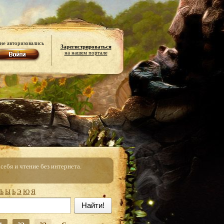
не авторизовались
Зарегистрироваться
на нашем портале
ебя и чтение без интернета.
Ъ
Ы
Ь
Э
Ю
Я
Найти!