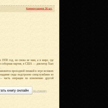
Комментариев
36 шт.
1938 год, но снова не наш, а в мире, где
ти соборная партия, в США — диктатор Хью
.
тановится проходной пешкой в игре великих
попадание сюда подстроено спецслужбами из
— часть операции по изменению другой
тать книгу онлайн
по-старому