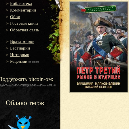
Библиотека
Комментарии
Обои
Гостевая книга
Обратная связь
Врата миров
Бестиарий
Интервью
Рецензии
на книги
Поддержать bitcoin-ом:
16gW7zamGuK4WXiUQk5s542wu1YwyWFLh6
Облако тегов