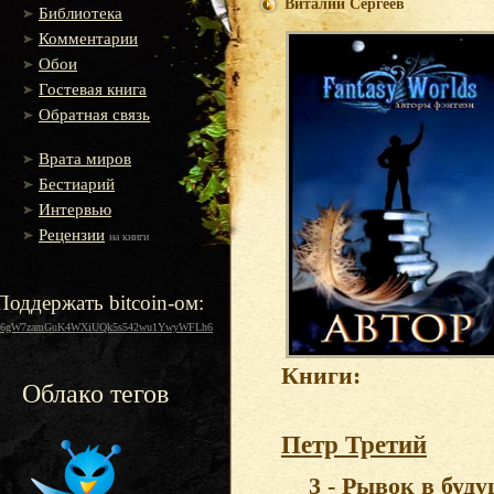
Виталий Сергеев
Библиотека
Комментарии
Обои
Гостевая книга
Обратная связь
Врата миров
Бестиарий
Интервью
Рецензии
на книги
Поддержать bitcoin-ом:
16gW7zamGuK4WXiUQk5s542wu1YwyWFLh6
Книги:
Облако тегов
Петр Третий
3 - Рывок в буд