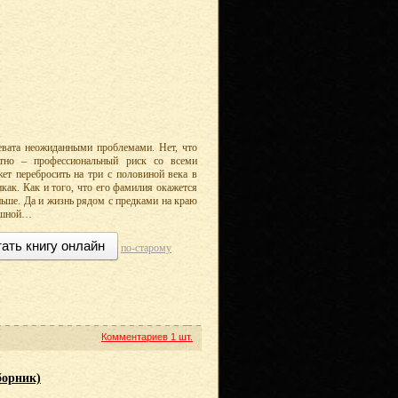
евата неожиданными проблемами. Нет, что
ятно – профессиональный риск со всеми
ет перебросить на три с половиной века в
как. Как и того, что его фамилия окажется
ьше. Да и жизнь рядом с предками на краю
рашной…
ать книгу онлайн
по-старому
Комментариев
1 шт.
борник)