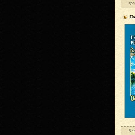
Доба
На
Доб