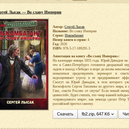
ргей Лысак — Во славу Империи
Автор:
Сергей Лысак
Название:
Во славу Империи
Серия:
Некомбатант
Номер книги в серии:
4
Год:
2026
ISBN:
978-5-17-189291-3
Аннотация на книгу «Во славу Империи»:
На календаре январь 1855 года. Юрий Давыдов на
что в Санкт-Петербурге готовится дворцовый пер
льдом и выход «Лебедя» в море до весны невозможе
попытаться предотвратить переворот и спа
недооценивает угрозу и не предпринимает эффе
Смогут ли Юрий Давыдов, в теле которого уж
Космофлота Сергея Тихонова из другого мира, и 
Ганс, спасти Россию от смуты? Если новый импе
ценностей», будет считать, что «мир важней победы»
«справедливого мира», как некогда сделал Петр 
российский престол самому.
Скачать
fb2.zip, 647 Кб
Чи