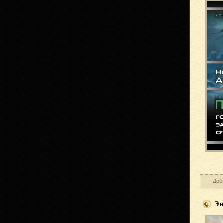
Доб
Эн