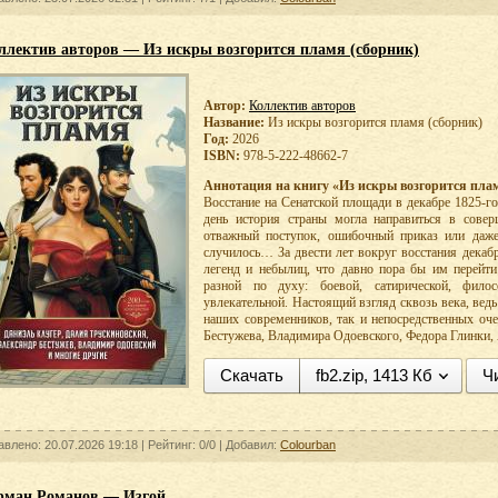
ллектив авторов — Из искры возгорится пламя (сборник)
Автор:
Коллектив авторов
Название:
Из искры возгорится пламя (сборник)
Год:
2026
ISBN:
978-5-222-48662-7
Аннотация на книгу «Из искры возгорится плам
Восстание на Сенатской площади в декабре 1825-го
день история страны могла направиться в сове
отважный поступок, ошибочный приказ или даже
случилось… За двести лет вокруг восстания декаб
легенд и небылиц, что давно пора бы им перейти
разной по духу: боевой, сатирической, фило
увлекательной. Настоящий взгляд сквозь века, вед
наших современников, так и непосредственных оч
Бестужева, Владимира Одоевского, Федора Глинки
Скачать
fb2.zip, 1413 Кб
Ч
авлено: 20.07.2026 19:18 |
Рейтинг: 0/0
| Добавил:
Colourban
рман Романов — Изгой