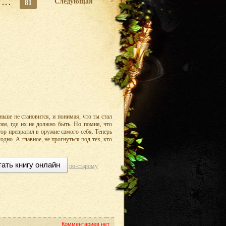
...
Следующая
81
ньше не становится, и понимая, что ты стал
там, где их не должно быть. Но помня, что
ор превратил в оружие самого себя. Теперь
годно. А главное, не прогнуться под тех, кто
тать книгу онлайн
по-старому
Комментариев нет