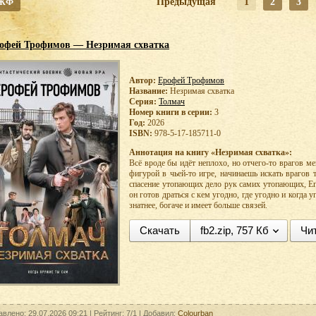
 ЖФ
Предыдущая
1
2
3
офей Трофимов — Незримая схватка
Автор:
Ерофей Трофимов
Название:
Незримая схватка
Серия:
Толмач
Номер книги в серии:
3
Год:
2026
ISBN:
978-5-17-185711-0
Аннотация на книгу «Незримая схватка»:
Всё вроде бы идёт неплохо, но отчего-то врагов ме
фигурой в чьей-то игре, начинаешь искать врагов 
спасение утопающих дело рук самих утопающих, Ег
он готов драться с кем угодно, где угодно и когда у
знатнее, богаче и имеет больше связей.
Скачать
fb2.zip, 757 Кб
Чи
авлено: 29.07.2026 09:21 |
Рейтинг:
7/1
| Добавил:
Colourban