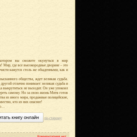
 котором вы сможете окунуться в мир
! Мир, где все высокородные дворяне – это
ечисти кажутся столь же обыденными, как и
ысканного общества, ждет великая судьба.
другой отлично понимает: великая судьба и
ка выкрутиться не выходит. Он уже упокоил
ереть самому. Но за свою жизнь Митя готов
тва из иного мира, продажные полицейские,
естно, кто из них опаснее!
ью…
итать книгу онлайн
по-старому
Комментариев нет