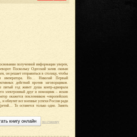
 основании полученной информации уверен,
еворот. Поскольку Одесский залив скован
н, он решает отправиться в столицу, чтобы
сти императора. Но… Николай Первый
ктивных действий против заговорщиков.
е пятый год живет душа контр-адмирала
его электронный друг и помощник – искин
ратор окажется поклонником «европейских
, и обнулит все военные успехи России ради
Третий… То останется только одно. Занять
тать книгу онлайн
по-старому