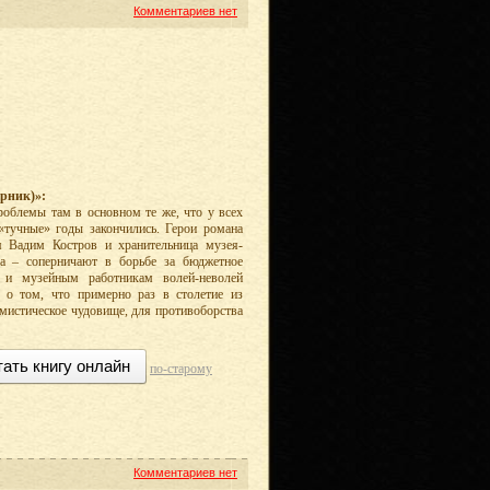
Комментариев нет
рник)»:
облемы там в основном те же, что у всех
 «тучные» годы закончились. Герои романа
 Вадим Костров и хранительница музея-
а – соперничают в борьбе за бюджетное
о и музейным работникам волей-неволей
у о том, что примерно раз в столетие из
мистическое чудовище, для противоборства
тать книгу онлайн
по-старому
Комментариев нет