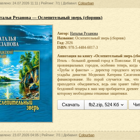
влено: 24.07.2026 11:11 |
Рейтинг:
7/1
| Добавил:
Colourban
талья Резанова — Ослепительный зверь (сборник)
Автор:
Наталья Резанова
Название:
Ослепительный зверь (сборник)
Год:
2026
ISBN:
978-5-4484-6017-3
Аннотация на книгу «Ослепительный зверь (сбо
Итиль – большой древний город в Поволжье. И пр
провинциальных городов, особенно теперь, когда
«Трубы и факелы» – директор городского музея
усадьбы династии Медвежих Катерина Сасагонов
финансирование. Но порой случается так, чт
приходится объединяться, ведь они хранят тайн
бездонной пещеры в наш мир пробирается древнее 
которому необходимы отважные защитники.
Скачать
fb2.zip, 524 Кб
Чи
авлено: 23.07.2026 04:05 |
Рейтинг:
7/1
| Добавил:
Colourban