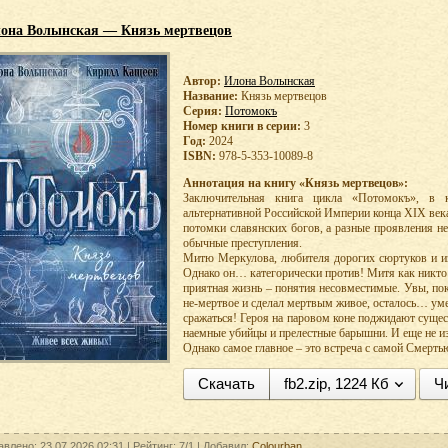
она Волынская — Князь мертвецов
Автор:
Илона Волынская
Название:
Князь мертвецов
Серия:
Потомокъ
Номер книги в серии:
3
Год:
2024
ISBN:
978-5-353-10089-8
Аннотация на книгу «Князь мертвецов»:
Заключительная книга цикла «Потомокъ», в
альтернативной Российской Империи конца XIX века
потомки славянских богов, а разные проявления н
обычные преступления.
Митю Меркулова, любителя дорогих сюртуков и из
Однако он… категорически против! Митя как никто 
приятная жизнь – понятия несовместимые. Увы, по
не-мертвое и сделал мертвым живое, осталось… ум
сражаться! Героя на паровом коне поджидают сущес
наемные убийцы и прелестные барышни. И еще не изв
Однако самое главное – это встреча с самой Смерт
Скачать
fb2.zip, 1224 Кб
Ч
авлено: 23.07.2026 02:31 |
Рейтинг:
7/1
| Добавил:
Colourban