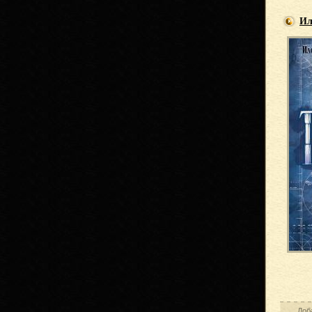
Ил
Доб