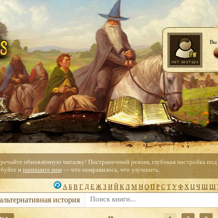
Вы 
тречайте обновлённую читалку! Постраничный режим, глубокая настройка под с
буйте и
напишите нам
— что понравилось, что улучшить.
А
Б
В
Г
Д
Е
Ж
З
И
Й
К
Л
М
Н
О
П
Р
С
Т
У
Ф
Х
Ц
Ч
Ш
Щ
 альтернативная история