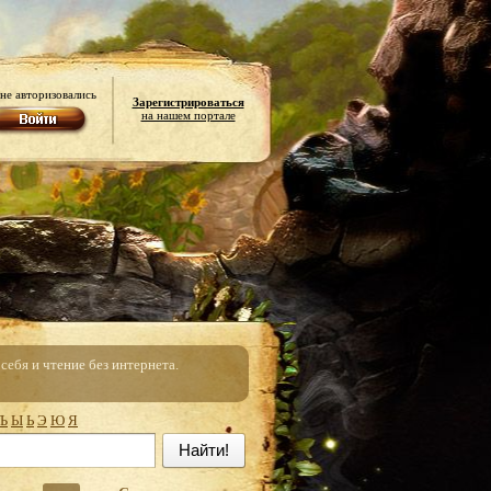
не авторизовались
Зарегистрироваться
на нашем портале
ебя и чтение без интернета.
Ъ
Ы
Ь
Э
Ю
Я
Найти!