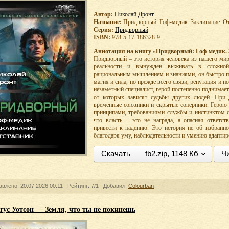
Автор:
Николай Дронт
Название:
Придворный: Гоф-медик. Заклинание. От
Серия:
Придворный
ISBN:
978-5-17-186328-9
Аннотация на книгу «Придворный: Гоф-медик. 
Придворный – это история человека из нашего мир
реальности и вынужден выживать в сложной
рациональным мышлением и знаниями, он быстро по
магия и сила, но прежде всего связи, репутация и п
незаметный специалист, герой постепенно поднимае
от которых зависят судьбы других людей. При 
временные союзники и скрытые соперники. Герою
принципами, требованиями службы и инстинктом с
что власть – это не награда, а опасная ответс
привести к падению. Это история не об избранно
благодаря уму, наблюдательности и умению адаптир
Скачать
fb2.zip, 1148 Кб
Чи
авлено: 20.07.2026 00:11 |
Рейтинг:
7/1
| Добавил:
Colourban
гус Уотсон — Земля, что ты не покинешь