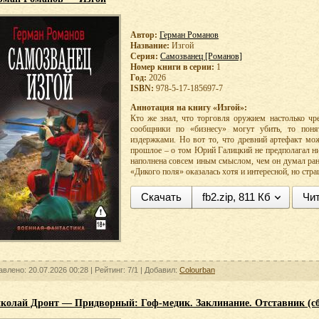
Автор:
Герман Романов
Название:
Изгой
Серия:
Самозванец [Романов]
Номер книги в серии:
1
Год:
2026
ISBN:
978-5-17-185697-7
Аннотация на книгу «Изгой»:
Кто же знал, что торговля оружием настолько чр
сообщники по «бизнесу» могут убить, то пон
издержками. Но вот то, что древний артефакт мож
прошлое – о том Юрий Галицкий не предполагал ни
наполнена совсем иным смыслом, чем он думал ран
«Дикого поля» оказалась хотя и интересной, но ст
Скачать
fb2.zip, 811 Кб
Чит
авлено: 20.07.2026 00:28 |
Рейтинг:
7/1
| Добавил:
Colourban
колай Дронт — Придворный: Гоф-медик. Заклинание. Отставник (с