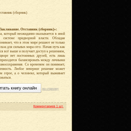
ставник (сборник)
Заклинание. Отставник (сборник)»:
а, который неожиданно оказывается в иной
 системе придворной власти. Обладая
нимает, что в этом мире решают не только
ольза для сильных мира сего. Начав путь как
тся всё выше и получает доступ к решениям,
дворе нет постоянных друзей, есть лишь
 приходится балансировать между личными
амосохранения. Со временем он понимает,
твенность. Любое неверное решение может
м герое, а о человеке, который выживает
оваться.
тать книгу онлайн
по-старому
Комментариев
1 шт.