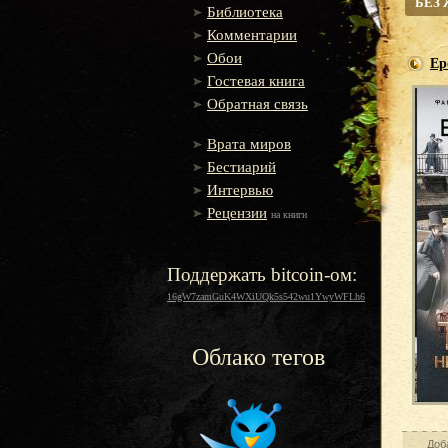
БЕЗ
Библиотека
Комментарии
Обои
Ер
Гостевая книга
Обратная связь
Врата миров
Бестиарий
Интервью
Рецензии
на книги
Поддержать bitcoin-ом:
16gW7zamGuK4WXiUQk5s542wu1YwyWFLh6
Облако тегов
Доб