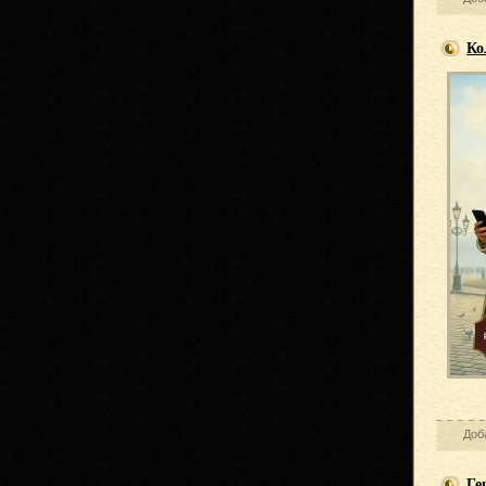
Ко
Доб
Ге