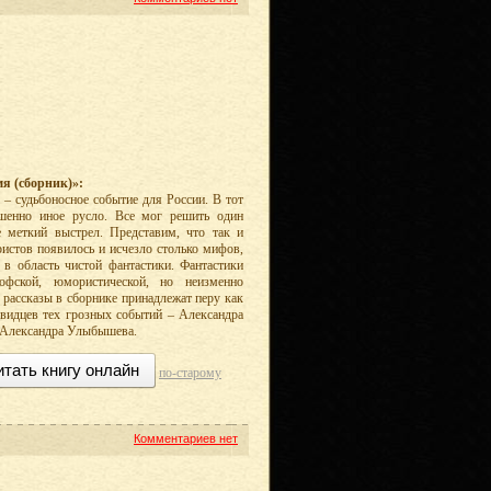
я (сборник)»:
 – судьбоносное событие для России. В тот
ршенно иное русло. Все мог решить один
 меткий выстрел. Представим, что так и
ристов появилось и исчезло столько мифов,
 в область чистой фантастики. Фантастики
софской, юмористической, но неизменно
ь рассказы в сборнике принадлежат перу как
евидцев тех грозных событий – Александра
, Александра Улыбышева.
итать книгу онлайн
по-старому
Комментариев нет