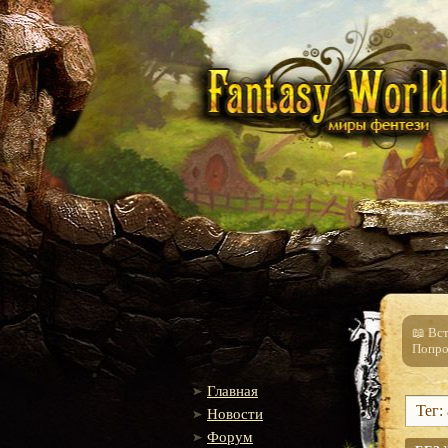
📖 Вс
Попро
Главная
Тег:
Новости
Форум