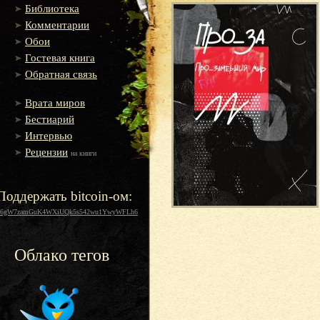
Библиотека
Комментарии
Обои
Гостевая книга
Обратная связь
Врата миров
Бестиарий
Интервью
Рецензии
на книги
Поддержать bitcoin-ом:
16gW7zamGuK4WXiUQk5s542wu1YwyWFLh6
Облако тегов