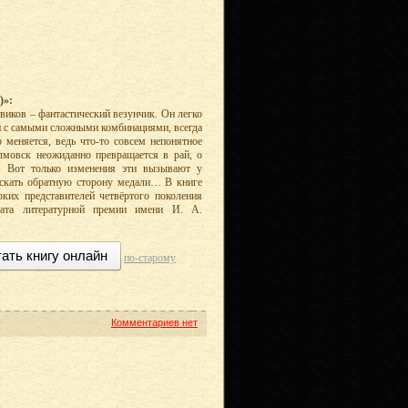
)»:
иков – фантастический везунчик. Он легко
ки с самыми сложными комбинациями, всегда
 меняется, ведь что-то совсем непонятное
лмовск неожиданно превращается в рай, о
. Вот только изменения эти вызывают у
искать обратную сторону медали… В книге
рких представителей четвёртого поколения
реата литературной премии имени И. А.
ать книгу онлайн
по-старому
Комментариев нет