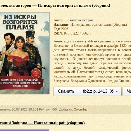
ллектив авторов — Из искры возгорится пламя (сборник)
Автор:
Коллектив авторов
Название:
Из искры возгорится пламя (сборник)
Год:
2026
ISBN:
978-5-222-48662-7
Аннотация на книгу «Из искры возгорится плам
Восстание на Сенатской площади в декабре 1825-го
день история страны могла направиться в сове
отважный поступок, ошибочный приказ или даже
случилось… За двести лет вокруг восстания декаб
легенд и небылиц, что давно пора бы им перейти
разной по духу: боевой, сатирической, фило
увлекательной. Настоящий взгляд сквозь века, вед
наших современников, так и непосредственных оч
Бестужева, Владимира Одоевского, Федора Глинки
Скачать
fb2.zip, 1413 Кб
Ч
авлено: 20.07.2026 19:18 |
Рейтинг: 0/0
| Добавил:
Colourban
талий Забирко — Навязанный рай (сборник)