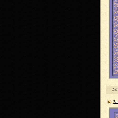
Доб
Ев