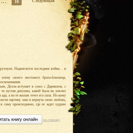
...
Следующая
10
рухнули. Надвигается последняя война… и
плену своего жестокого брата-близнеца,
 воспоминания.
ев, Делла вступает в союз с Дарнилом, с
е та пустая девушка, какой была на землях
ада, а по ее жилам течет его сила. Но кому
лести паутину лжи и вернуть свою любовь,
, в саму преисподнюю, где ее ждет худшее
итать книгу онлайн
по-старому