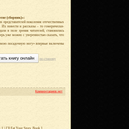
тне (сборник)»:
х представителей поколения отечественных
. Их повести и рассказы – то гомерически-
дали в поле зрения читателей, становились
ерь уже можно с уверенностью сказать, что
й мою посадочную ногу» впервые включены
тать книгу онлайн
по-старому
Комментариев нет
l Eat Your Story. Book 1