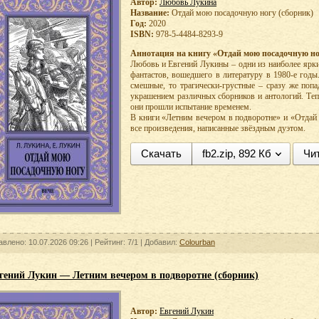
Автор:
Любовь Лукина
Название:
Отдай мою посадочную ногу (сборник)
Год:
2020
ISBN:
978-5-4484-8293-9
Аннотация на книгу «Отдай мою посадочную ног
Любовь и Евгений Лукины – одни из наиболее ярки
фантастов, вошедшего в литературу в 1980-е годы
смешные, то трагически-грустные – сразу же попа
украшением различных сборников и антологий. Теп
они прошли испытание временем.
В книги «Летним вечером в подворотне» и «Отда
все произведения, написанные звёздным дуэтом.
Скачать
fb2.zip, 892 Кб
Чи
авлено: 10.07.2026 09:26 |
Рейтинг:
7/1
| Добавил:
Colourban
гений Лукин — Летним вечером в подворотне (сборник)
Автор:
Евгений Лукин