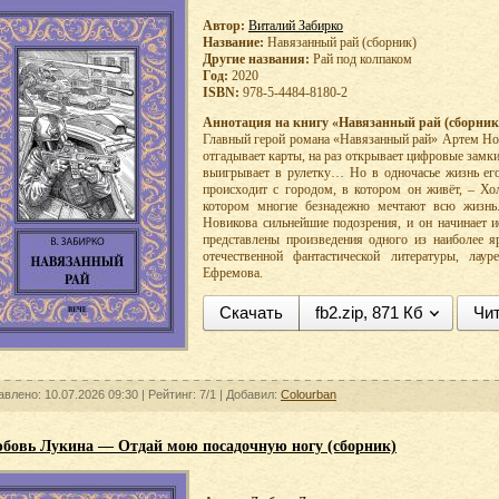
Автор:
Виталий Забирко
Название:
Навязанный рай (сборник)
Другие названия:
Рай под колпаком
Год:
2020
ISBN:
978-5-4484-8180-2
Аннотация на книгу «Навязанный рай (сборник
Главный герой романа «Навязанный рай» Артем Нов
отгадывает карты, на раз открывает цифровые зам
выигрывает в рулетку… Но в одночасье жизнь его
происходит с городом, в котором он живёт, – Хо
котором многие безнадежно мечтают всю жизнь
Новикова сильнейшие подозрения, и он начинает 
представлены произведения одного из наиболее я
отечественной фантастической литературы, лау
Ефремова.
Скачать
fb2.zip, 871 Кб
Чит
авлено: 10.07.2026 09:30 |
Рейтинг:
7/1
| Добавил:
Colourban
бовь Лукина — Отдай мою посадочную ногу (сборник)