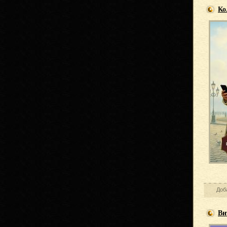
Ко
Доб
Ви