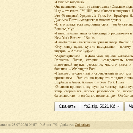
«Опасные видения».
Она начинается там, где закончились «Опасные виде
И да – эта книга ЛУЧШЕ, чем «Опасные видения».
Это 46 видений Урсулы Ле Гуин, Рэя Брэдбери, Д
Джеймса Типтри-младшего и многих других.
«В его языке есть подлинная сила – он буквальн
Рональд Мур
«Гипнотическая энергия блестящего рассказчика 
New York Review of Books
«Самобытный и бесконечно ценный автор. Льюис Кэ
«Эту книгу нужно купить немедленно – потому ч
внутри». – Альгис Будрис
«Характеристики – и даже сама научная фантасти
Эллисона. Лирик, сатирик, исследователь тем
мгновенной шутки, рассказчик чистого ужаса и
больше». – Washington Post
«Неистово плодовитый и своенравный автор, для
призванием… Эллисон по праву стоит рядом с таки
Брэдбери и Айзек Азимов». – New York Times
«Эллисон привнес в научную фантастику подлинную
жанр сторонился любых разговоров об искус
банальностью – и он бы это возненавидел. Он был л
Скачать
fb2.zip, 5021 Кб
Ч
авлено: 23.07.2026 04:57 |
Рейтинг:
7/1
| Добавил:
Colourban