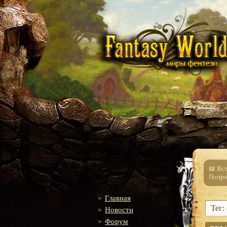
📖 Вс
Попро
Главная
Тег:
Новости
Форум