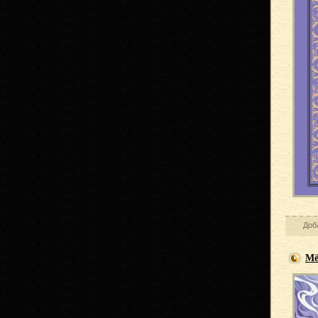
Доб
Мё