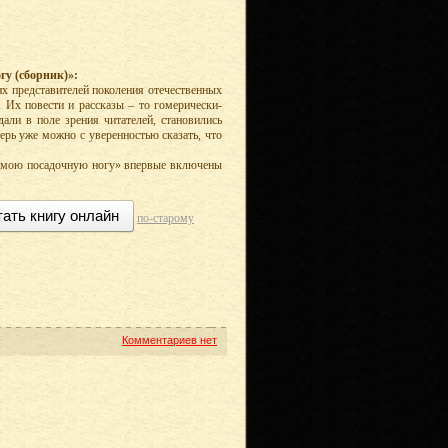
у (сборник)»:
х представителей поколения отечественных
. Их повести и рассказы – то гомерически-
дали в поле зрения читателей, становились
ерь уже можно с уверенностью сказать, что
й мою посадочную ногу» впервые включены
тать книгу онлайн
по-старому
Комментариев нет