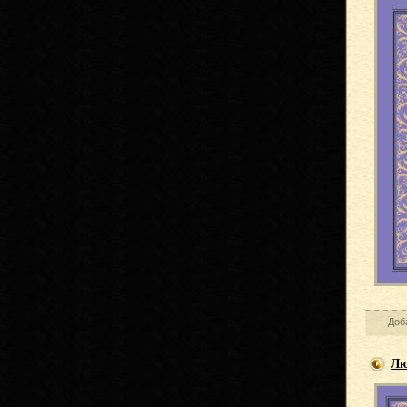
Доб
Лю