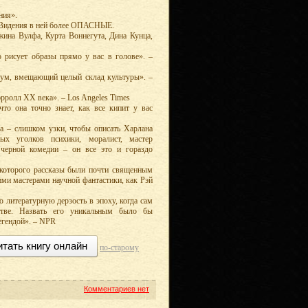
ния».
 Видения в ней более ОПАСНЫЕ.
жина Вулфа, Курта Воннегута, Дина Кунца,
о рисует образы прямо у вас в голове». –
и ум, вмещающий целый склад культуры». –
рролл XX века». – Los Angeles Times
то она точно знает, как все кипит у вас
ка – слишком узки, чтобы описать Харлана
ных уголков психики, моралист, мастер
 черной комедии – он все это и гораздо
 которого рассказы были почти священным
ми мастерами научной фантастики, как Рэй
 литературную дерзость в эпоху, когда сам
стве. Назвать его уникальным было бы
егендой». – NPR
итать книгу онлайн
по-старому
Комментариев нет