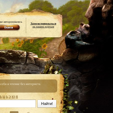
не авторизовались
Зарегистрироваться
на нашем портале
ебя и чтение без интернета.
Ъ
Ы
Ь
Э
Ю
Я
Найти!