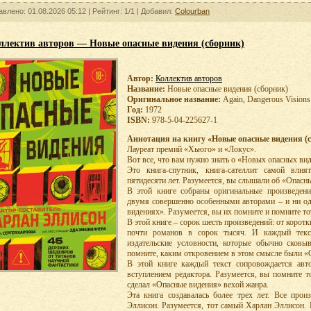
авлено: 01.08.2026 05:12 |
Рейтинг:
1/1
| Добавил:
Colourban
ллектив авторов — Новые опасные видения (сборник)
Автор:
Коллектив авторов
Название:
Новые опасные видения (сборник)
Оригинальное название:
Again, Dangerous Visions
Год:
1972
ISBN:
978-5-04-225627-1
Аннотация на книгу «Новые опасные видения (с
Лауреат премий «Хьюго» и «Локус».
Вот все, что вам нужно знать о «Новых опасных ви
Это книга-спутник, книга-сателлит самой влия
пятидесяти лет. Разумеется, вы слышали об «Опасн
В этой книге собраны оригинальные произведени
двумя совершенно особенными авторами – и ни од
видениях». Разумеется, вы их помните и помните т
В этой книге – сорок шесть произведений: от корот
почти романов в сорок тысяч. И каждый текс
издательские условности, которые обычно сковы
помните, каким откровением в этом смысле были «
В этой книге каждый текст сопровождается авт
вступлением редактора. Разумеется, вы помните 
сделал «Опасные видения» вехой жанра.
Эта книга создавалась более трех лет. Все прои
Эллисон. Разумеется, тот самый Харлан Эллисон. 