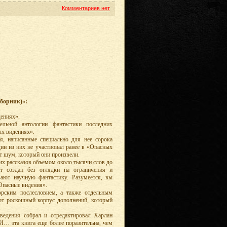
Комментариев нет
борник)»:
дениях».
тельной антологии фантастики последних
ых видениях».
я, написанные специально для нее сорока
ин из них не участвовал ранее в «Опасных
от шум, который они произвели.
ких рассказов объемом около тысячи слов до
т создан без оглядки на ограничения и
вают научную фантастику. Разумеется, вы
Опасные видения».
орским послесловием, а также отдельным
тот роскошный корпус дополнений, который
зведения собрал и отредактировал Харлан
И… эта книга еще более поразительна, чем