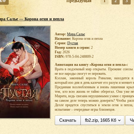
 ЖФ
Предыдущая
1
2
3
ра Салье — Корона огня и пепла
Автор:
Мира Салье
Название:
Корона огня и пепла
Серия:
Пустая
Номер книги в серии:
2
Год:
2026
ISBN:
978-5-04-248809-2
Аннотация на книгу «Корона огня и пепла»:
Врата в подземный мир открыты. Прежние союзы 
не все народы смогут ее пережить.
Кэллам, законный король Риналии, находится в 
который изо дня в день калечит его разум и меняет
Преданная возлюбленным и вновь лишенная крыль
тем, кто всю жизнь ее тайно оберегал. Она уже н
Мирита, ведь связана нерушимыми узами с принцем 
на самом деле теперь можно доверять? Чтобы расп
Делле придется спуститься в земли огня и пепла
испытание – очередные игры близнецов.
Скачать
fb2.zip, 1665 Кб
Ч