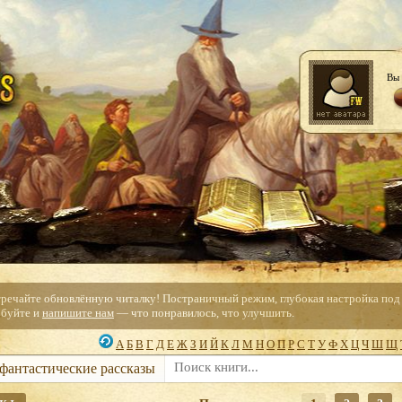
Вы 
тречайте обновлённую читалку! Постраничный режим, глубокая настройка под с
буйте и
напишите нам
— что понравилось, что улучшить.
А
Б
В
Г
Д
Е
Ж
З
И
Й
К
Л
М
Н
О
П
Р
С
Т
У
Ф
Х
Ц
Ч
Ш
Щ
 фантастические рассказы