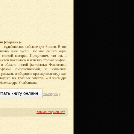
я (сборник)»:
 – судьбоносное событие для России. В тот
ршенно иное русло. Все мог решить один
 меткий выстрел. Представим, что так и
ристов появилось и исчезло столько мифов,
 в область чистой фантастики. Фантастики
софской, юмористической, но неизменно
ь рассказы в сборнике принадлежат перу как
евидцев тех грозных событий – Александра
, Александра Улыбышева.
итать книгу онлайн
по-старому
Комментариев нет