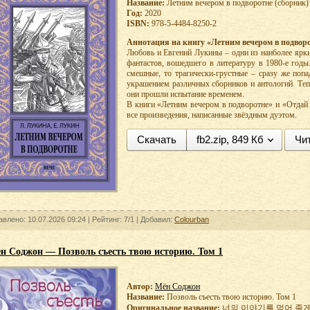
Название:
Летним вечером в подворотне (сборник)
Год:
2020
ISBN:
978-5-4484-8250-2
Аннотация на книгу «Летним вечером в подворо
Любовь и Евгений Лукины – одни из наиболее ярки
фантастов, вошедшего в литературу в 1980-е годы
смешные, то трагически-грустные – сразу же попа
украшением различных сборников и антологий. Теп
они прошли испытание временем.
В книги «Летним вечером в подворотне» и «Отда
все произведения, написанные звёздным дуэтом.
Скачать
fb2.zip, 849 Кб
Чи
авлено: 10.07.2026 09:24 |
Рейтинг:
7/1
| Добавил:
Colourban
н Соджон — Позволь съесть твою историю. Том 1
Автор:
Мён Соджон
Название:
Позволь съесть твою историю. Том 1
Оригинальное название:
너의 이야기를 먹어 줄게 1 \ I’l