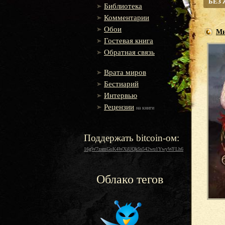
БЕЗ
Библиотека
Комментарии
Обои
Ми
Гостевая книга
Обратная связь
Врата миров
Бестиарий
Интервью
Рецензии
на книги
Поддержать bitcoin-ом:
16gW7zamGuK4WXiUQk5s542wu1YwyWFLh6
Облако тегов