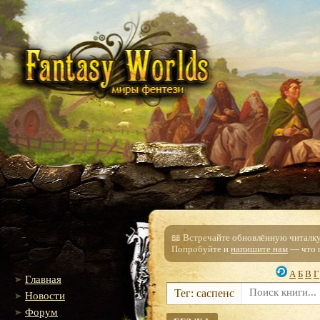
📖 Встречайте обновлённую читалку!
Попробуйте и
напишите нам
— что п
А
Б
В
Г
Главная
Тег: саспенс
Новости
Форум