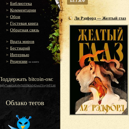
БЕЗ ЖФ
Библиотека
Комментарии
Обои
Ли Рэдфорд — Желтый глаз
Гостевая книга
Обратная связь
Врата миров
Бестиарий
Интервью
Рецензии
на книги
Поддержать bitcoin-ом:
16gW7zamGuK4WXiUQk5s542wu1YwyWFLh6
Облако тегов