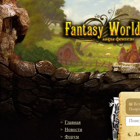
📖 Вс
Попро
Главная
Новости
Да
Форум