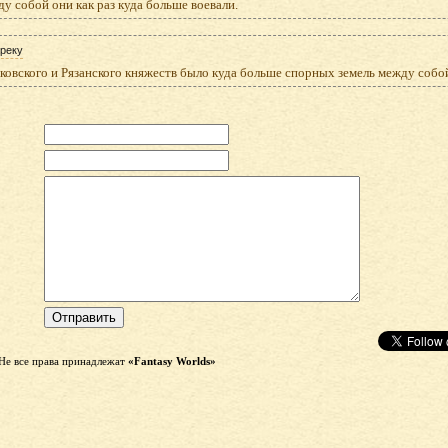
у собой они как раз куда больше воевали.
реку
овского и Рязанского княжеств было куда больше спорных земель между собой
Не все права принадлежат
«Fantasy Worlds»