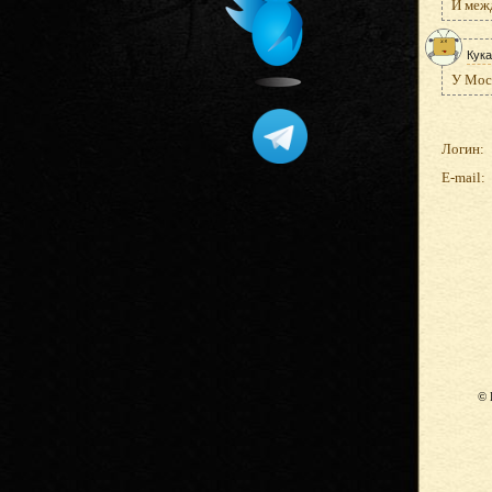
И межд
Кука
У Моск
Логин:
E-mail:
© 