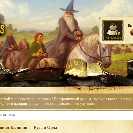
Вы 
тречайте обновлённую читалку! Постраничный режим, глубокая настройка под с
буйте и
напишите нам
— что понравилось, что улучшить.
ниил Калинин — Русь и Орда