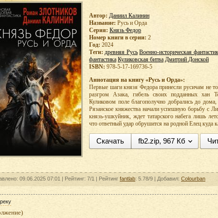
Автор:
Даниил Калинин
Название:
Русь и Орда
Серия:
Князь Федор
Номер книги в серии:
2
Год:
2024
Теги:
древняя Русь
Военно-историческая фантасти
фантастика
Куликовская битва
Дмитрий Донской
ISBN:
978-5-17-169736-5
Аннотация на книгу «Русь и Орда»:
Первые шаги князя Федора принесли русичам не то
разгром Азака, гибель своих подданных хан 
Куликовом поле благополучно добрались до дома, 
Рязанское княжества начали успешную борьбу с Ли
князь-ушкуйник, ждет татарского набега лишь лет
что ответный удар обрушится на родной Елец куда
Скачать
fb2.zip, 967 Кб
Чи
авлено: 09.06.2025 07:01 |
Рейтинг:
7/1
| Рейтинг
fantlab
: 5.78/9
| Добавил:
Colourban
реку
олжение)