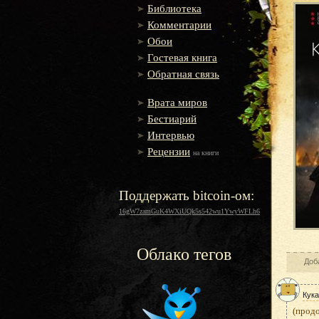
Библиотека
Комментарии
Обои
Гостевая книга
Обратная связь
Врата миров
Бестиарий
Интервью
Рецензии
на книги
Поддержать bitcoin-ом:
16gW7zamGuK4WXiUQk5s542wu1YwyWFLh6
Облако тегов
Доб
Кука
(прод