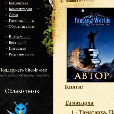
Даниил Калинин
Библиотека
Комментарии
Обои
Гостевая книга
Обратная связь
Врата миров
Бестиарий
Интервью
Рецензии
на книги
Поддержать bitcoin-ом:
16gW7zamGuK4WXiUQk5s542wu1YwyWFLh6
Книги:
Облако тегов
Таматарха
1 - Таматарха. Н