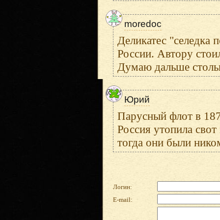
moredoc
Деликатес "селедка 
России. Автору стои
Думаю дальше стольк
Юрий
Парусный флот в 187
Россия утопила свот
тогда они были нико
Логин:
E-mail: