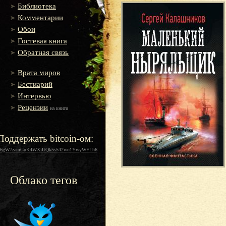
Библиотека
Комментарии
Обои
Гостевая книга
Обратная связь
Врата миров
Бестиарий
Интервью
Рецензии
на книги
Поддержать bitcoin-ом:
16gW7zamGuK4WXiUQk5s542wu1YwyWFLh6
Облако тегов