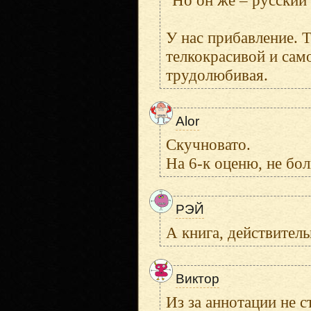
"Но он же – русский 
У нас прибавление. 
телкокрасивой и сам
трудолюбивая.
Alor
Скучновато.
На 6-к оценю, не бо
РЭЙ
А книга, действитель
Виктор
Из за аннотации не с