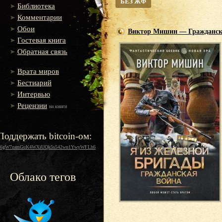
БЕЗ ЖФ
Библиотека
Комментарии
Обои
Виктор Мишин — Гражданск
Гостевая книга
Обратная связь
Врата миров
Бестиарий
Интервью
Рецензии
на книги
Поддержать bitcoin-ом:
16gW7zamGuK4WXiUQk5s542wu1YwyWFLh6
Облако тегов