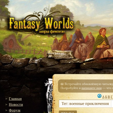
📖 Встречайте обновлённую читалку!
Попробуйте и
напишите нам
— что п
А
Б
В
Г
Главная
Тег: военные приключения
Новости
Форум