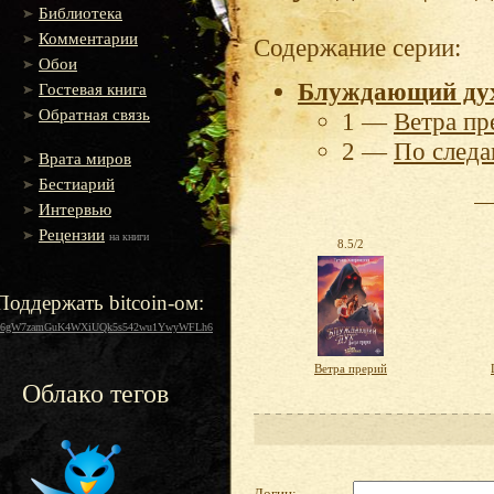
Библиотека
Комментарии
Содержание серии:
Обои
Блуждающий ду
Гостевая книга
Обратная связь
1 —
Ветра пр
2 —
По следа
Врата миров
Бестиарий
Интервью
Рецензии
на книги
8.5/2
Поддержать bitcoin-ом:
16gW7zamGuK4WXiUQk5s542wu1YwyWFLh6
Ветра прерий
Облако тегов
Логин: