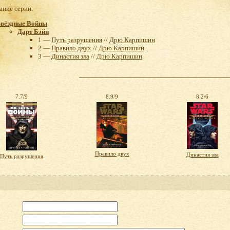
ние серии:
Звёздные Войны
Дарт Бэйн
1 —
Путь разрушения
//
Дрю Карпишин
2 —
Правило двух
//
Дрю Карпишин
3 —
Династия зла
//
Дрю Карпишин
7.7/9
8.9/9
8.2/6
Правило двух
Династия зла
Путь разрушения