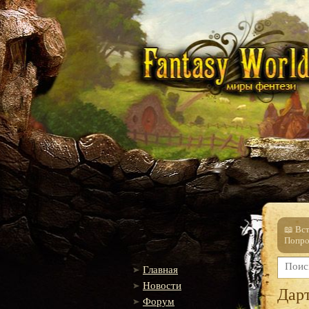
📖 Вс
Попро
Главная
Новости
Дар
Форум