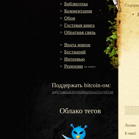
Библиотека
Содержа
Комментарии
Обои
Гостевая книга
Обратная связь
Врата миров
Бестиарий
Интервью
Рецензии
на книги
Поддержать bitcoin-ом:
16gW7zamGuK4WXiUQk5s542wu1YwyWFLh6
Облако тегов
Логин:
E-mail: