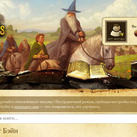
Вы 
тречайте обновлённую читалку! Постраничный режим, глубокая настройка под с
буйте и
напишите нам
— что понравилось, что улучшить.
т Бэйн