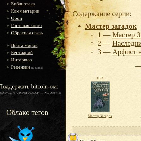
Библиотека
Комментарии
Содержание серии:
Обои
Мастер загадок
Гостевая книга
Обратная связь
1 —
Мастер З
2 —
Наследни
Врата миров
3 —
Арфист н
Бестиарий
Интервью
Рецензии
на книги
10/3
Поддержать bitcoin-ом:
16gW7zamGuK4WXiUQk5s542wu1YwyWFLh6
Облако тегов
Мастер Загадок