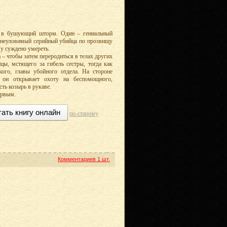
а в бушующий шторм. Один – гениальный
– неуловимый серийный убийца по прозвищу
у суждено умереть.
 – чтобы затем переродиться в телах других
цы, мстящего за гибель сестры, тогда как
ого, главы убойного отдела. На стороне
он открывает охоту на беспомощного,
сть козырь в рукаве.
ервым.
тать книгу онлайн
по-старому
Комментариев
1 шт.