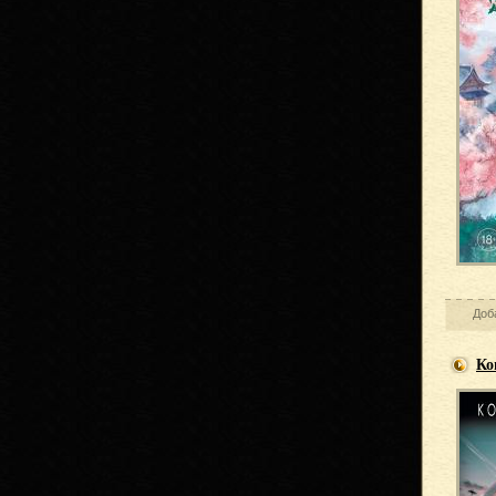
Доб
Ко