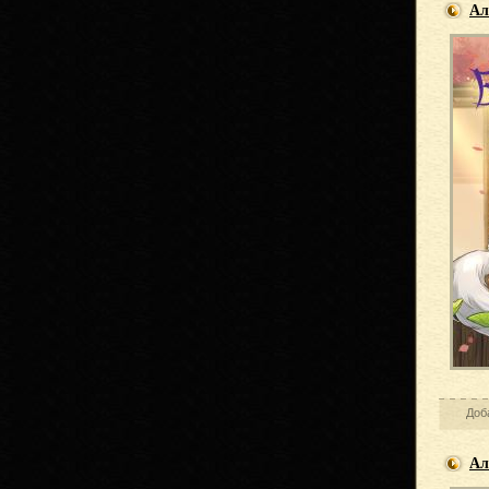
Ал
Доб
Ал