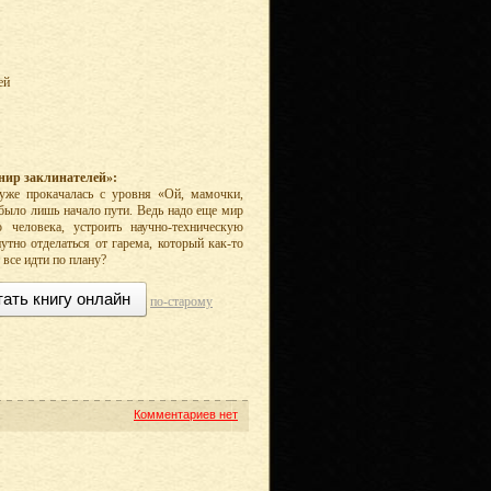
ей
нир заклинателей»:
 уже прокачалась с уровня «Ой, мамочки,
 было лишь начало пути. Ведь надо еще мир
о человека, устроить научно-техническую
утно отделаться от гарема, который как-то
 все идти по плану?
тать книгу онлайн
по-старому
Комментариев нет