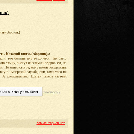
рник)
язь (сборник)
ть. Казачий князь (сборник)»:
асти, тем больше ему её хочется. Так было
свою лямку, рискуя жизнями и здоровьем, но
ым. Но нашлись и те, кому покой государства
авку в имперской службе, они, сами того не
а. А следовательно, Шатун теперь казачий
итать книгу онлайн
по-старому
Комментариев нет