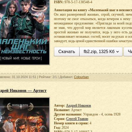
ISBN:
978-5-17-138548-4
Аннотация на книгу «Маленький шаг в неизвест
Он жил размеренной жизнью, серой, скучной, ниче
поэтому не смог отказаться, когда вечером к нему
неожиданное предложение. «Пригляди за моей подоп
не зная, что другой мир является лакомым кусоч
простой жизнью не получится, ведь у него есть да
останавливает незваных гостей, носят на руках и 
завидует, ведь ценой единственной ошибки зачастую
Скачать
fb2.zip, 1325 Кб
Ч
авлено: 31.10.2024 11:51 |
Рейтинг:
2/1
| Добавил:
Colourban
дрей Никонов — Артист
Автор:
Андрей Никонов
Название:
Артист
Другие названия:
Управдом - 4, осень 1928
Серия:
Сергей Травин
Номер книги в серии:
4
Год:
2024