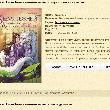
екс Го — Безмятежный лотос и турнир заклинателей
Автор:
Алекс Го
Название:
Безмятежный лотос и турнир заклинател
Серия:
Безмятежный лотос
Номер книги в серии:
2
Год:
2024
ISBN:
978-5-04-205930-8
Аннотация на книгу «Безмятежный лотос и тур
Вика попала в тело бессмертного заклинателя и
волки!» до «Рубить монстров так весело!». Но это
спасти, воспитать из главного героя приличног
революцию и, самое главное, выжить. А также поп
сам по себе собирается. Но разве у попаданки может
Скачать
fb2.zip, 706 Кб
Чи
авлено: 12.03.2025 14:45 |
Рейтинг: 0/0
| Добавил:
Colourban
екс Го — Безмятежный лотос в мире демонов