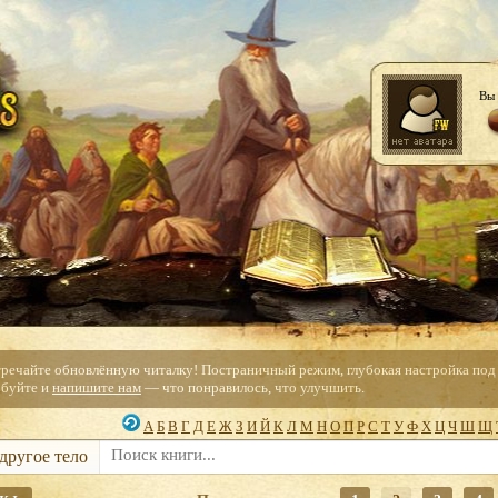
Вы 
тречайте обновлённую читалку! Постраничный режим, глубокая настройка под с
буйте и
напишите нам
— что понравилось, что улучшить.
А
Б
В
Г
Д
Е
Ж
З
И
Й
К
Л
М
Н
О
П
Р
С
Т
У
Ф
Х
Ц
Ч
Ш
Щ
 другое тело