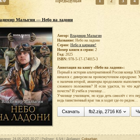
 ЖФ
Предыдущая
1
2
3
4
адимир Малыгин — Небо на ладони
Автор:
Владимир Малыгин
Название:
Небо на ладони
Серия:
Небо в кармане!
Номер книги в серии:
2
Год:
2025
ISBN:
978-5-17-174015-3
Аннотация на книгу «Небо на ладони»:
Первый в истории альтернативной России конца XIX
начался с диверсии на промежуточном аэродроме. У
о наличии второй, авиаторы продолжили выполнять
сложного положения? И если удастся, то что ждё
почести? И учёба в училище…
Училище училищем, но куда деть самолёт с его пе
ведь таинственный враг так и ходит где-то рядом…
Скачать
fb2.zip, 2716 Кб
Ч
авлено: 24.05.2025 20:27 |
Рейтинг:
6.5/4
| Добавил:
Colourban