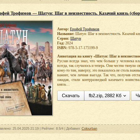
офей Трофимов — Шатун: Шаг в неизвестность. Казачий князь (сбо
Автор:
Ерофей Трофимов
Название:
Шатун: Шаг в неизвестность. Казачий кн
Серия:
Шатун
Год:
2024
ISBN:
978-5-17-175199-9
Аннотация на книгу «Шатун: Шаг в неизвестнос
Руслан всегда знал, что чем больше у человека вл
всегда, так случилось и теперь. Они честно тянули 
кому-то там, наверху, это показалось не столь важн
важнее, чем личная выгода. Так что, получив отст
ожидая, стали контрразведкой казачьего воинств
князь…
Скачать
fb2.zip, 2882 Кб
Ч
авлено: 25.04.2025 21:19 |
Рейтинг:
8.5/4
| Добавил:
Colourban