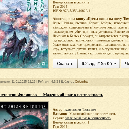
Номер книги в серии:
2
Год:
2024
ISBN:
978-5-353-10822-1
Аннотация на книгу «Цветы пиона на снегу. Том
Вэнь Шаньяо, бывший Король Бездны, наводивши
вынужден существовать в хрупком юном теле и и
наслаждением убил при иных условиях. Вместе с
Демоном в Белых Одеждах, он отправляется в сокр
где проживают полукровки – потомки демонов и л
более опасным, чем предполагали заклинатель из 
игру вступают другие кланы и могущественные д
зловещую секту Вэньи, к которой когда-то принадл
Скачать
fb2.zip, 2195 Кб
Ч
авлено: 11.01.2025 22:26 |
Рейтинг:
4.5/2
| Добавил:
Colourban
нстантин Филиппов — Маленький шаг в неизвестность
Автор:
Константин Филиппов
Название:
Маленький шаг в неизвестность
Серия:
Маленький шаг в неизвестность
Номер книги в серии:
1
Год:
2024