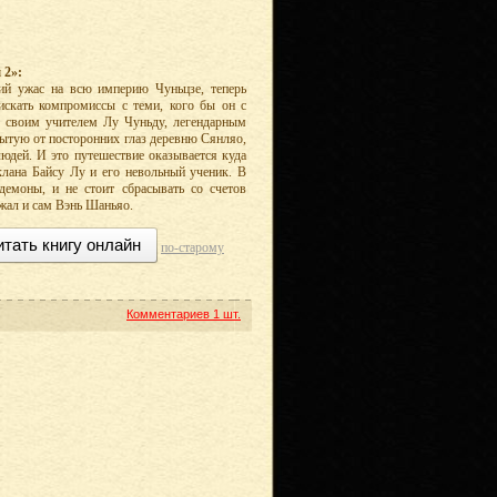
 2»:
й ужас на всю империю Чуньцзе, теперь
скать компромиссы с теми, кого бы он с
о своим учителем Лу Чуньду, легендарным
ытую от посторонних глаз деревню Сянляо,
юдей. И это путешествие оказывается куда
клана Байсу Лу и его невольный ученик. В
емоны, и не стоит сбрасывать со счетов
ежал и сам Вэнь Шаньяо.
итать книгу онлайн
по-старому
Комментариев
1 шт.