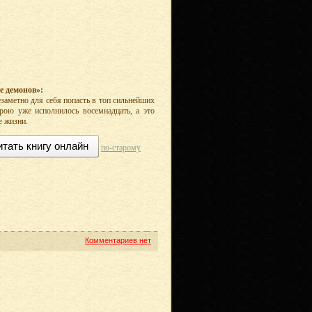
е демонов»:
заметно для себя попасть в топ сильнейших
ерою уже исполнилось восемнадцать, а это
е жизни.
итать книгу онлайн
по-старому
Комментариев нет