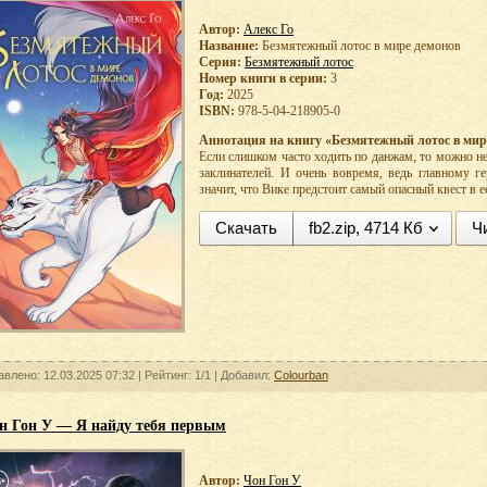
Автор:
Алекс Го
Название:
Безмятежный лотос в мире демонов
Серия:
Безмятежный лотос
Номер книги в серии:
3
Год:
2025
ISBN:
978-5-04-218905-0
Аннотация на книгу «Безмятежный лотос в мир
Если слишком часто ходить по данжам, то можно не
заклинателей. И очень вовремя, ведь главному г
значит, что Вике предстоит самый опасный квест в е
Скачать
fb2.zip, 4714 Кб
Ч
авлено: 12.03.2025 07:32 |
Рейтинг:
1/1
| Добавил:
Colourban
н Гон У — Я найду тебя первым
Автор:
Чон Гон У