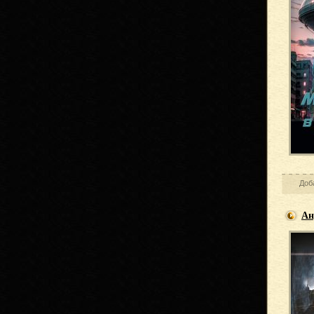
Доб
Ан