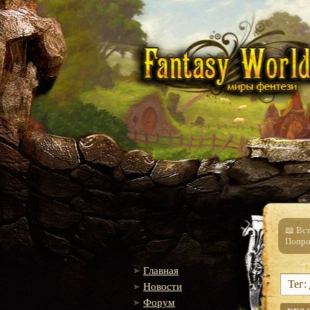
📖 Вс
Попро
Главная
Тег:
Новости
Форум