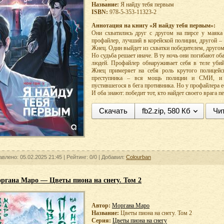
Название:
Я найду тебя первым
ISBN:
978-5-353-11323-2
Аннотация на книгу «Я найду тебя первым»:
Они схватились друг с другом на пирсе у маяк
профайлер, лучший в корейской полиции, другой 
Жнец. Один выйдет из схватки победителем, другом
Но судьба решает иначе. В ту ночь они погибают оба
людей. Профайлер обнаруживает себя в теле убий
Жнец примеряет на себя роль крутого полицейск
преступника – вся мощь полиции и СМИ, и 
пустившегося в бега противника. Но у профайлера е
И оба знают: победит тот, кто найдет своего врага п
Скачать
fb2.zip, 580 Кб
Чи
авлено: 05.02.2025 21:45 |
Рейтинг: 0/0
| Добавил:
Colourban
ргана Маро — Цветы пиона на снегу. Том 2
Автор:
Моргана Маро
Название:
Цветы пиона на снегу. Том 2
Серия:
Цветы пиона на снегу