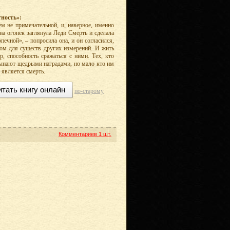
ность»:
м не примечательной, и, наверное, именно
 на огонек заглянула Леди Смерть и сделала
ечной», – попросила она, и он согласился,
ком для существ других измерений. И жить
р, способность сражаться с ними. Тех, кто
осыпают щедрыми наградами, но мало кто им
 является смерть.
итать книгу онлайн
по-старому
Комментариев
1 шт.