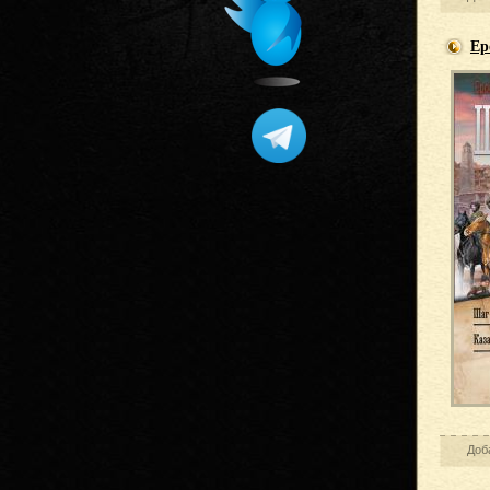
Ер
Доб