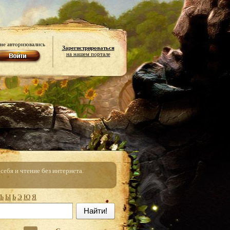
не авторизовались
Зарегистрироваться
на нашем портале
ебя и чтение без интернета.
Ъ
Ы
Ь
Э
Ю
Я
Найти!