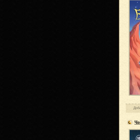
Доб
Чо