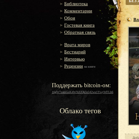
БЕЗ
Библиотека
Комментарии
Обои
Вл
Гостевая книга
Обратная связь
Врата миров
Бестиарий
Интервью
Рецензии
на книги
Поддержать bitcoin-ом:
16gW7zamGuK4WXiUQk5s542wu1YwyWFLh6
Облако тегов
Доб