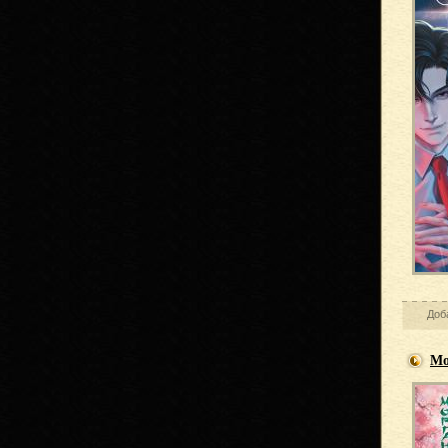
Доб
Мо