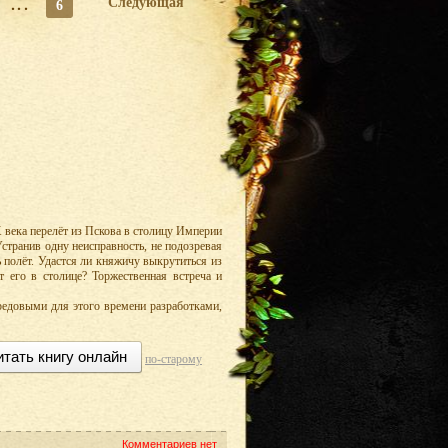
...
Следующая
6
 века перелёт из Пскова в столицу Империи
странив одну неисправность, не подозревая
 полёт. Удастся ли княжичу выкрутиться из
т его в столице? Торжественная встреча и
редовыми для этого времени разработками,
итать книгу онлайн
по-старому
Комментариев нет