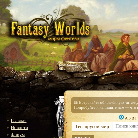
📖 Встречайте обновлённую читалку!
Попробуйте и
напишите нам
— что п
А
Б
В
Г
Главная
Тег: другой мир
Новости
Форум