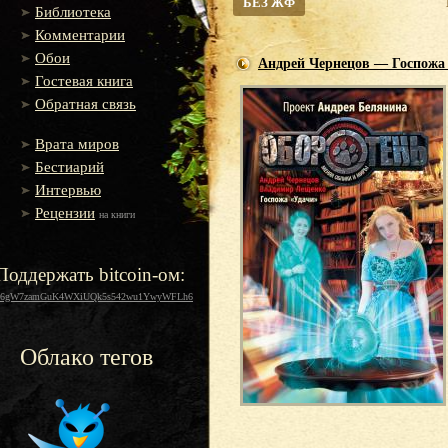
БЕЗ ЖФ
Библиотека
Комментарии
Обои
Андрей Чернецов — Госпожа
Гостевая книга
Обратная связь
Врата миров
Бестиарий
Интервью
Рецензии
на книги
Поддержать bitcoin-ом:
16gW7zamGuK4WXiUQk5s542wu1YwyWFLh6
Облако тегов