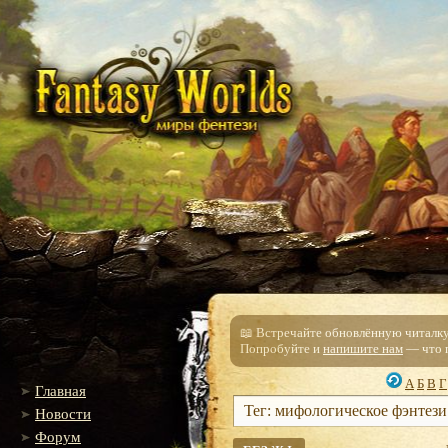
📖 Встречайте обновлённую читалку!
Попробуйте и
напишите нам
— что п
А
Б
В
Г
Главная
Тег: мифологическое фэнтези
Новости
Форум