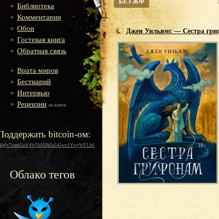
БЕЗ ЖФ
Библиотека
Комментарии
Обои
Джен Уильямс — Сестра гри
Гостевая книга
Обратная связь
Врата миров
Бестиарий
Интервью
Рецензии
на книги
Поддержать bitcoin-ом:
16gW7zamGuK4WXiUQk5s542wu1YwyWFLh6
Облако тегов