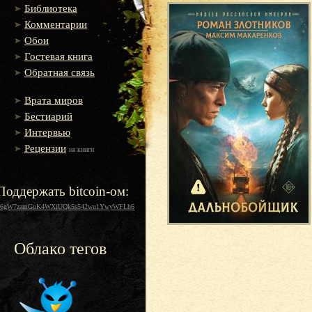
Библиотека
Комментарии
Обои
Гостевая книга
Обратная связь
Врата миров
Бестиарий
Интервью
Рецензии
на книги
Поддержать bitcoin-ом:
16gW7zamGuK4WXiUQk5s542wu1YwyWFLh6
Облако тегов