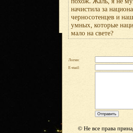
похож. Жаль, я не м
начистила за национ
черносотенцев и наш
умных, которые наци
мало на свете?
Логин:
E-mail:
© Не все права прин