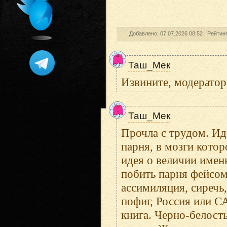
Добавлено: 07.07.2026 08:52 |
Рейтин
Таш_Мек
Извините, модератор
Таш_Мек
Прочла с трудом. Ид
парня, в мозги кото
идея о величии имен
побить парня фейсом
ассимиляция, сиречь
пофиг, Россия или С
книга. Черно-белост