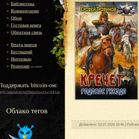
Библиотека
Комментарии
Обои
Гостевая книга
Обратная связь
Врата миров
Бестиарий
Интервью
Рецензии
на книги
Поддержать bitcoin-ом:
16gW7zamGuK4WXiUQk5s542wu1YwyWFLh6
Облако тегов
Добавлено: 02.07.2026 20:46 |
Рейтин