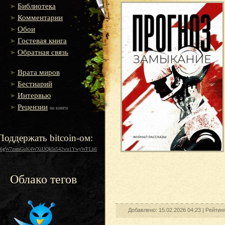
Библиотека
Комментарии
Обои
Гостевая книга
Обратная связь
Врата миров
Бестиарий
Интервью
Рецензии
на книги
Поддержать bitcoin-ом:
16gW7zamGuK4WXiUQk5s542wu1YwyWFLh6
Облако тегов
Добавлено: 15.02.2026 04:23 |
Рейтин