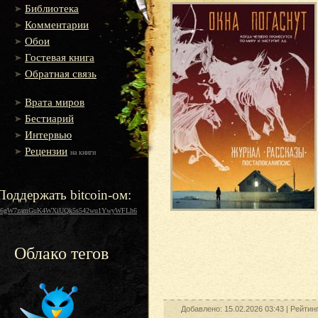
Библиотека
Комментарии
Обои
Гостевая книга
Обратная связь
Врата миров
Бестиарий
Интервью
Рецензии
на книги
Поддержать bitcoin-ом:
16gW7zamGuK4WXiUQk5s542wu1YwyWFLh6
Облако тегов
Добавлено: 15.02.2026 03:43 |
Рейтин