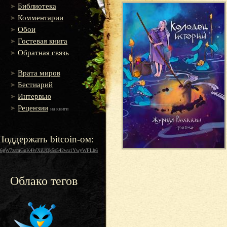
Библиотека
Комментарии
Обои
Гостевая книга
Обратная связь
Врата миров
Бестиарий
Интервью
Рецензии
на книги
Поддержать bitcoin-ом:
16gW7zamGuK4WXiUQk5s542wu1YwyWFLh6
Облако тегов