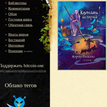
Библиотека
Комментарии
Обои
Гостевая книга
Обратная связь
Врата миров
Бестиарий
Интервью
Рецензии
на книги
Поддержать bitcoin-ом:
16gW7zamGuK4WXiUQk5s542wu1YwyWFLh6
Облако тегов