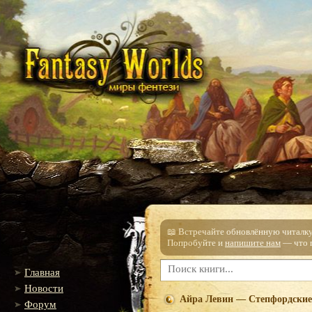
📖 Встречайте обновлённую читалку!
Попробуйте и
напишите нам
— что п
Главная
Новости
Айра Левин — Степфордски
Форум