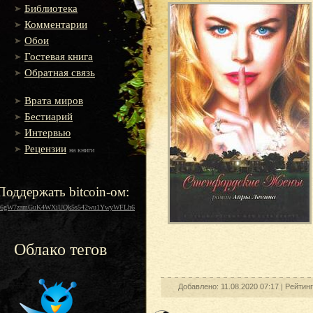
Библиотека
Комментарии
Обои
Гостевая книга
Обратная связь
Врата миров
Бестиарий
Интервью
Рецензии
на книги
Поддержать bitcoin-ом:
16gW7zamGuK4WXiUQk5s542wu1YwyWFLh6
Облако тегов
Добавлено: 11.08.2020 07:17 |
Рейтин