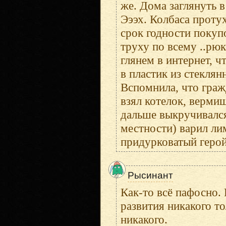
же. Дома заглянуть в
Эээх. Колбаса протух
срок годности покуп
труху по всему ..рюк
глянем в интернет, ч
в пластик из стеклян
Вспомнила, что граж
взял котелок, вермиш
дальше выкручивался
местности) варил ли
придурковатый герой 
Рысинант
Как-то всё пафосно.
развития никакого т
никакого.