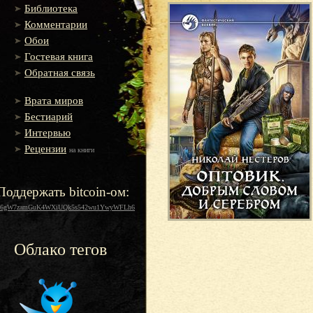
Библиотека
Комментарии
Обои
Гостевая книга
Обратная связь
Врата миров
Бестиарий
Интервью
Рецензии
на книги
Поддержать bitcoin-ом:
16gW7zamGuK4WXiUQk5s542wu1YwyWFLh6
Облако тегов