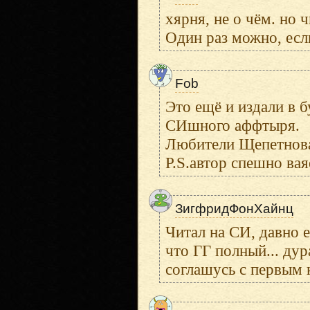
хярня, не о чём. но 
Один раз можно, есл
Fob
Это ещё и издали в 
СИшного аффтыря.
Любители Щепетнова 
P.S.автор спешно вая
ЗигфридФонХайнц
Читал на СИ, давно 
что ГГ полный... ду
соглашусь с первым 