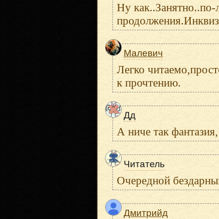
Ну как..Занятно..по
продолжения.Инквиз
Малевич
Легко читаемо,прост
к прочтению.
Дд
А ниче так фантазия,
Читатель
Очередной бездарный
Дмитрийд