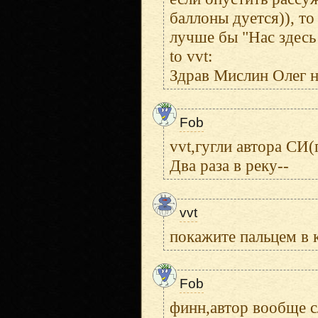
баллоны дуется)), то
лучше бы "Нас здесь 
to vvt:
Здрав Мислин Олег 
Fob
vvt,гугли автора СИ(
Два раза в реку--
vvt
покажите пальцем в 
Fob
финн,автор вообще с