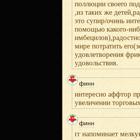
поллюции своего под
,из таких же детей,
это супир/очинь инте
помощью какого-нибу
имбецилов),радостно 
мире потратить его(
удовлетворения фрик
удовольствия.
финн
интересно аффтор пр
увеличении торговых
финн
гг напоминает мелку