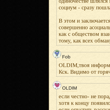
одиночестве шлялся 
социум - сразу пошл
В этом и заключаетс
совершенно асоциаль
как с обществом вза
тому, как всех обман
Fob
OLDIM,твоя информац
Кск. Видимо от горя
OLDIM
если честно- не пора
хотя к концу появило
если опустить рассуж