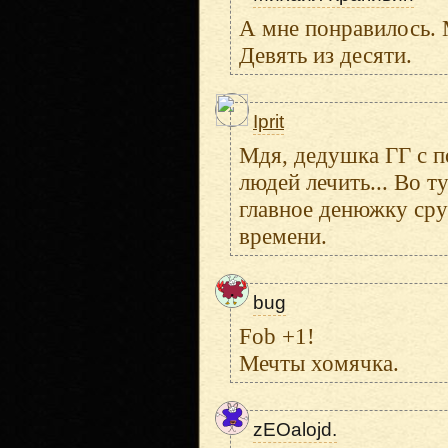
А мне понравилось. 
Девять из десяти.
Iprit
Мдя, дедушка ГГ с п
людей лечить... Во т
главное денюжку сру
времени.
bug
Fob +1!
Мечты хомячка.
zEOalojd.