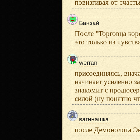
повизгивая от счасть
Банзай
После "Торговца кор
это только из чувства
werran
присоединяясь, внач
начинает усиленно за
знакомит с продюсеро
силой (ну понятно чт
вагинашка
после Демонолога Эн