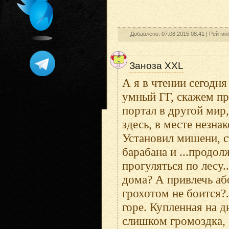
Добавлено: 07.08.2015 08:41 |
Рейтин
Заноза XXL
А я в чтении сегодня
умный ГГ, скажем пр
портал в другой мир,
здесь, в месте незна
Установил мишени, с
барабана и ...продол
прогуляться по лесу
дома? А привлечь аб
грохотом не боится?.
горе. Купленная на д
слишком громоздка, 