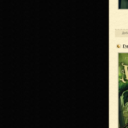
Доб
Гу