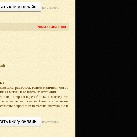
тать книгу онлайн
по-старому
Комментариев нет
tadt
д»:
настоящим ремеслом, только мальчики могут
ться магии, и её ничто не остановит.
ставника старого переплётчика, о мастерстве
ольше не делает книги? Вместе с новыми
связаны с прошлым не только мастера, но и
тать книгу онлайн
по-старому