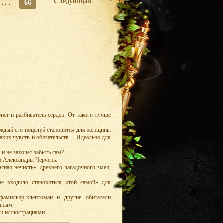
...
Следующая
66
ист и разбиватель сердец. От такого лучше
Каждый его поцелуй становится для женщины
каких чувств и обязательств… Идеально для
 и не захочет забыть сам?
и Александры Черчень.
сная нечисть», древнего загадочного змея,
не входило становиться «той самой» для
амильяр-клептоман и другие обитатели
шным.
ми иллюстрациями.