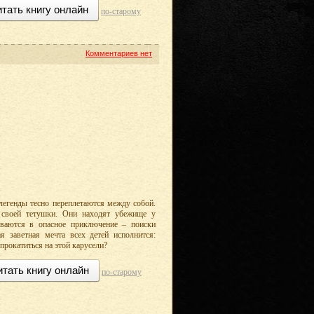
тать книгу онлайн
по-старому
Комментариев нет
 легенды тесно переплетаются между собой.
 своей тетушки. Они находят убежище у
ываются в опасное приключение – поиски
я заветная мечта всех детей исполнится:
прокатиться на этой карусели?
итать книгу онлайн
по-старому