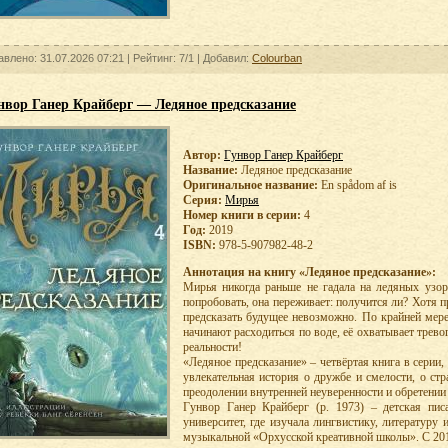
авлено: 31.07.2026 07:21 |
Рейтинг:
7/1
| Добавил:
Colourban
нвор Ганер Крайберг — Ледяное предсказание
Автор:
Гунвор Ганер Крайберг
Название:
Ледяное предсказание
Оригинальное название:
En spådom af is
Серия:
Мирья
Номер книги в серии:
4
Год:
2019
ISBN:
978-5-907982-48-2
Аннотация на книгу «Ледяное предсказание»:
Мирья никогда раньше не гадала на ледяных узор
попробовать, она переживает: получится ли? Хотя пр
предсказать будущее невозможно. По крайней мере,
начинают расходиться по воде, её охватывает тревог
реальности!
«Ледяное предсказание» – четвёртая книга в серии
увлекательная история о дружбе и смелости, о стр
преодолении внутренней неуверенности и обретении 
Гунвор Ганер Крайберг (р. 1973) – детская пис
университет, где изучала лингвистику, литературу
музыкальной «Орхусской креативной школы». С 201