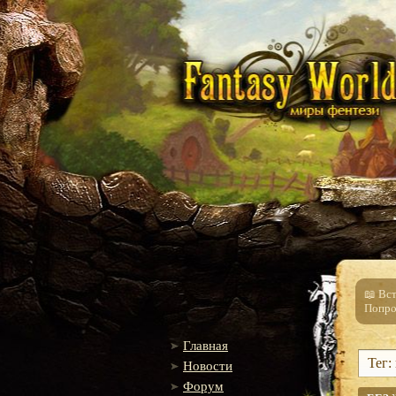
📖 Вс
Попро
Главная
Тег:
Новости
Форум