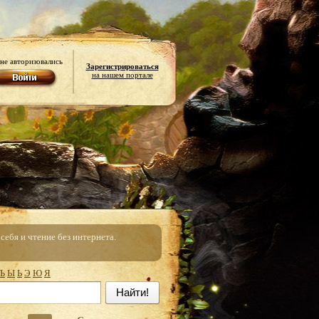
не авторизовались
Зарегистрироваться
на нашем портале
ебя и чтение без интернета.
Ъ
Ы
Ь
Э
Ю
Я
Найти!