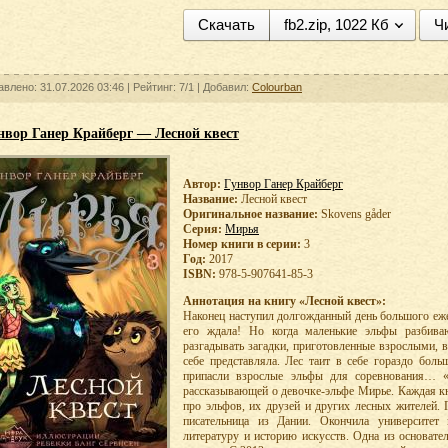
Скачать
fb2.zip, 1022 Кб
Ч
авлено: 31.07.2026 03:46 |
Рейтинг:
7/1
| Добавил:
Colourban
нвор Ганер Крайберг — Лесной квест
Автор:
Гунвор Ганер Крайберг
Название:
Лесной квест
Оригинальное название:
Skovens gåder
Серия:
Мирья
Номер книги в серии:
3
Год:
2017
ISBN:
978-5-907641-85-3
Аннотация на книгу «Лесной квест»:
Наконец наступил долгожданный день большого еже
его ждала! Но когда маленькие эльфы разбив
разгадывать загадки, приготовленные взрослыми, в
себе представляла. Лес таит в себе гораздо боль
припасли взрослые эльфы для соревнования… «Л
рассказывающей о девочке-эльфе Мирье. Каждая кн
про эльфов, их друзей и других лесных жителей. 
писательница из Дании. Окончила университет 
литературу и историю искусств. Одна из основат