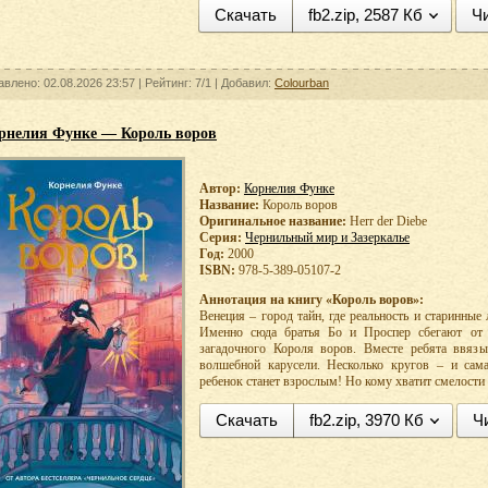
Скачать
fb2.zip, 2587 Кб
Чи
авлено: 02.08.2026 23:57 |
Рейтинг:
7/1
| Добавил:
Colourban
рнелия Функе — Король воров
Автор:
Корнелия Функе
Название:
Король воров
Оригинальное название:
Herr der Diebe
Серия:
Чернильный мир и Зазеркалье
Год:
2000
ISBN:
978-5-389-05107-2
Аннотация на книгу «Король воров»:
Венеция – город тайн, где реальность и старинные
Именно сюда братья Бо и Проспер сбегают от
загадочного Короля воров. Вместе ребята ввяз
волшебной карусели. Несколько кругов – и сама
ребенок станет взрослым! Но кому хватит смелости 
Скачать
fb2.zip, 3970 Кб
Ч