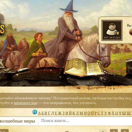
Вы 
тречайте обновлённую читалку! Постраничный режим, глубокая настройка под с
буйте и
напишите нам
— что понравилось, что улучшить.
А
Б
В
Г
Д
Е
Ж
З
И
Й
К
Л
М
Н
О
П
Р
С
Т
У
Ф
Х
Ц
Ч
Ш
Щ
 волшебные миры