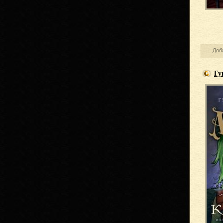
Доб
Гу