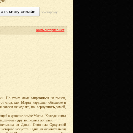
дёжи.
тать книгу онлайн
по-старому
Комментариев нет
и. Но стоит маме отправиться на рынок,
 от отца, как Мирья нарушает обещание и
ся совсем ненадолго, но, вернувшись домой,
ающей о девочке-эльфе Мирье. Каждая книга
их друзей и других лесных жителей.
ательница из Дании. Окончила Орхусский
 и историю искусств. Одна из основательниц