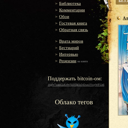
БЕЗ
Библиотека
Комментарии
Обои
Ал
Гостевая книга
Обратная связь
Врата миров
Бестиарий
Интервью
Рецензии
на книги
Поддержать bitcoin-ом:
16gW7zamGuK4WXiUQk5s542wu1YwyWFLh6
Облако тегов