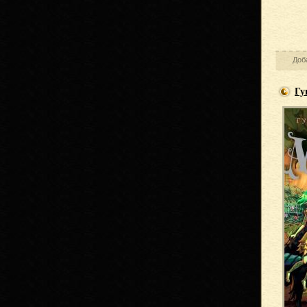
Доб
Гу