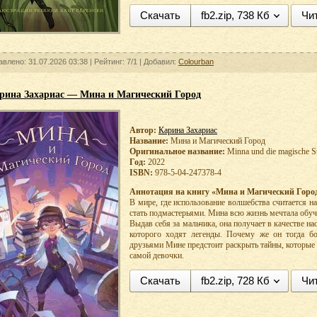
Скачать
fb2.zip, 738 Кб
Чи
авлено: 31.07.2026 03:38 |
Рейтинг:
7/1
| Добавил:
Colourban
рина Захариас — Мина и Магический Город
Автор:
Карина Захариас
Название:
Мина и Магический Город
Оригинальное название:
Minna und die magische S
Год:
2022
ISBN:
978-5-04-247378-4
Аннотация на книгу «Мина и Магический Горо
В мире, где использование волшебства считается 
стать подмастерьями. Мина всю жизнь мечтала обучи
Выдав себя за мальчика, она получает в качестве на
которого ходят легенды. Почему же он тогда б
друзьями Мине предстоит раскрыть тайны, которые 
самой девочки.
Скачать
fb2.zip, 728 Кб
Чи