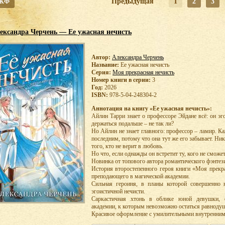
 ЖФ
Предыдущая
1
2
3
ександра Черчень — Ее ужасная нечисть
Автор:
Александра Черчень
Название:
Ее ужасная нечисть
Серия:
Моя прекрасная нечисть
Номер книги в серии:
3
Год:
2026
ISBN:
978-5-04-248304-2
Аннотация на книгу «Ее ужасная нечисть»:
Айлин Тарри знает о профессоре Эйдане всё: он эго
держаться подальше – не так ли?
Но Айлин не знает главного: профессор – ламир. 
последним, потому что она тут же его забывает. Ни
того, кто не верит в любовь.
Но что, если однажды он встретит ту, кого не сможет
Новинка от топового автора романтического фэнтез
История второстепенного героя книги «Моя прекра
преподающего в магической академии.
Сильная героиня, в планы которой совершенно 
эгоистичной нечисти.
Саркастичная хтонь в облике юной девушки, ф
академии, к которым невозможно остаться равноду
Красивое оформление с умилительными внутренни