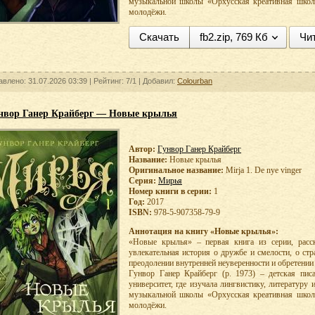
музыкальной школы «Орхусская креативная школа
молодёжи.
Скачать
fb2.zip, 769 Кб
Чи
авлено: 31.07.2026 03:39 |
Рейтинг:
7/1
| Добавил:
Colourban
нвор Ганер Крайберг — Новые крылья
Автор:
Гунвор Ганер Крайберг
Название:
Новые крылья
Оригинальное название:
Mirja 1. De nye vinger
Серия:
Мирья
Номер книги в серии:
1
Год:
2017
ISBN:
978-5-907358-79-9
Аннотация на книгу «Новые крылья»:
«Новые крылья» – первая книга из серии, расс
увлекательная история о дружбе и смелости, о стр
преодолении внутренней неуверенности и обретении 
Гунвор Ганер Крайберг (р. 1973) – детская пис
университет, где изучала лингвистику, литературу
музыкальной школы «Орхусская креативная школа
молодёжи.