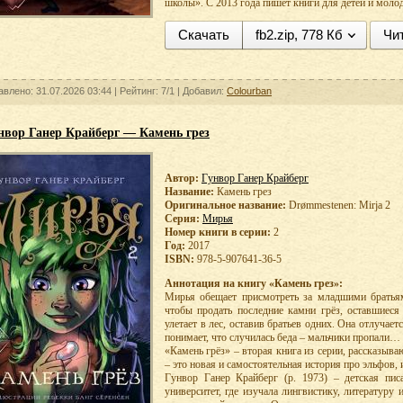
школы». С 2013 года пишет книги для детей и моло
Скачать
fb2.zip, 778 Кб
Чи
авлено: 31.07.2026 03:44 |
Рейтинг:
7/1
| Добавил:
Colourban
нвор Ганер Крайберг — Камень грез
Автор:
Гунвор Ганер Крайберг
Название:
Камень грез
Оригинальное название:
Drømmestenen: Mirja 2
Серия:
Мирья
Номер книги в серии:
2
Год:
2017
ISBN:
978-5-907641-36-5
Аннотация на книгу «Камень грез»:
Мирья обещает присмотреть за младшими братьям
чтобы продать последние камни грёз, оставшиеся
улетает в лес, оставив братьев одних. Она отлучает
понимает, что случилась беда – мальчики пропали…
«Камень грёз» – вторая книга из серии, рассказыв
– это новая и самостоятельная история про эльфов, 
Гунвор Ганер Крайберг (р. 1973) – детская пис
университет, где изучала лингвистику, литературу