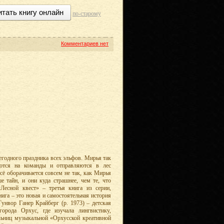
итать книгу онлайн
по-старому
Комментариев нет
годного праздника всех эльфов. Мирья так
аются на команды и отправляются в лес
сё оборачивается совсем не так, как Мирья
ше тайн, и они куда страшнее, чем те, что
есной квест» – третья книга из серии,
ига – это новая и самостоятельная история
Гунвор Ганер Крайберг (р. 1973) – детская
города Орхус, где изучала лингвистику,
ельниц музыкальной «Орхусской креативной