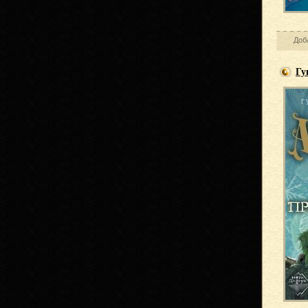
Доб
Гу