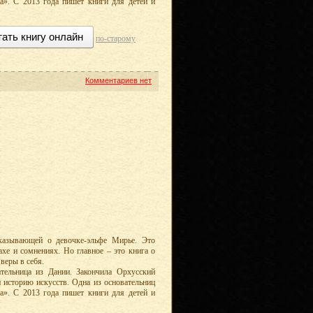
». С 2013 года пишет книги для детей и
тать книгу онлайн
по-старому
Комментариев нет
казывающей о девочке-эльфе Мирье. Это
ахе и сомнениях. Но главное – это книга о
веры в себя.
ательница из Дании. Закончила Орхусский
 и историю искусств. Одна из основательниц
». С 2013 года пишет книги для детей и