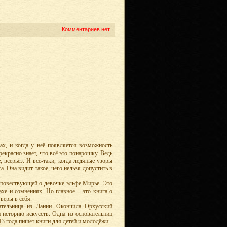
Комментариев нет
ах, и когда у неё появляется возможность
екрасно знает, что всё это понарошку. Ведь
 всерьёз. И всё-таки, когда ледяные узоры
а. Она видит такое, чего нельзя допустить в
, повествующей о девочке-эльфе Мирье. Это
ахе и сомнениях. Но главное – это книга о
веры в себя.
ательница из Дании. Окончила Орхусский
 и историю искусств. Одна из основательниц
3 года пишет книги для детей и молодёжи