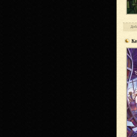
Доб
Ка