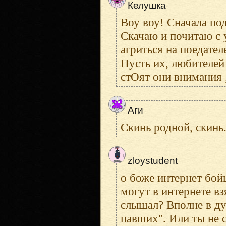
Келушка
Воу воу! Сначала под
Скачаю и почитаю с 
агриться на поедате
Пусть их, любителей
стОят они внимания 
Аги
Скинь родной, скинь
zloystudent
о боже интернет бойц
могут в интернете вз
слышал? Вполне в ду
павших". Или ты не 