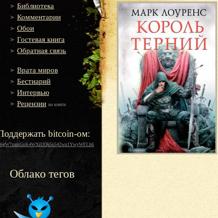
Библиотека
Комментарии
Обои
Гостевая книга
Обратная связь
Врата миров
Бестиарий
Интервью
Рецензии
на книги
Поддержать bitcoin-ом:
16gW7zamGuK4WXiUQk5s542wu1YwyWFLh6
Облако тегов