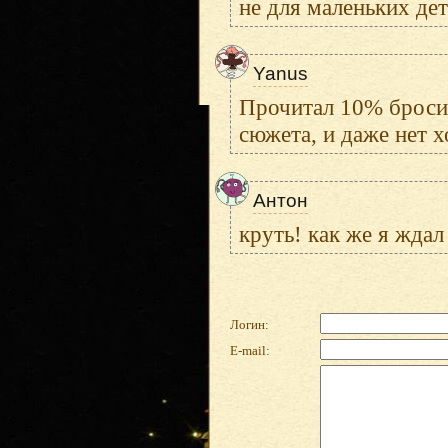
не для маленьких дет
Yanus
Прочитал 10% бросил
сюжета, и даже нет 
Антон
круть! как же я жда
Логин:
E-mail: