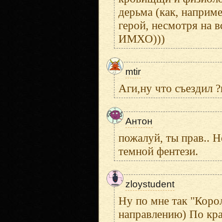
дерьма (как, наприме
герой, несмотря на в
ИМХО)))
mtir
Аги,ну что съездил ?
Антон
пожалуй, ты прав.. Н
темной фентези.
zloystudent
Ну по мне так "Коро
направлению) По край