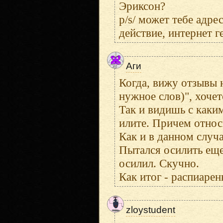
Эриксон?
p/s/ может тебе адре
действие, интернет г
Аги
Когда, вижу отзывы 
нужное слов)", хочет
Так и видишь с каки
илите. Причем относи
Как и в данном случа
Пытался осилить еще
осилил. Скучно.
Как итог - распиаре
zloystudent