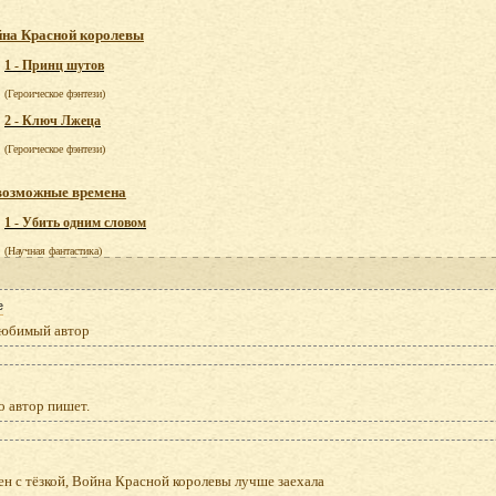
на Красной королевы
1 - Принц шутов
(Героическое фэнтези)
2 - Ключ Лжеца
(Героическое фэнтези)
возможные времена
1 - Убить одним словом
(Научная фантастика)
e
юбимый автор
о автор пишет.
ен с тёзкой, Война Красной королевы лучше заехала