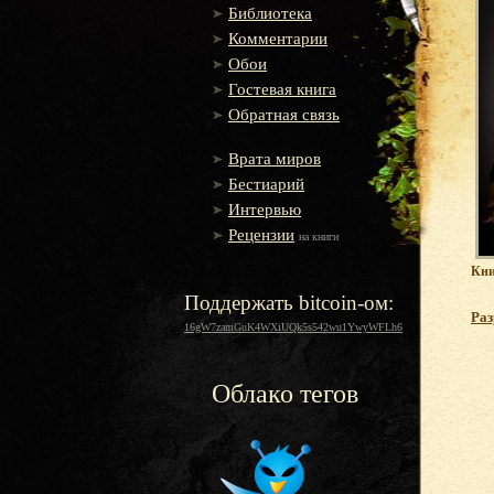
Библиотека
Комментарии
Обои
Гостевая книга
Обратная связь
Врата миров
Бестиарий
Интервью
Рецензии
на книги
Кни
Поддержать bitcoin-ом:
Раз
16gW7zamGuK4WXiUQk5s542wu1YwyWFLh6
Облако тегов