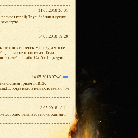
31.08.2018 20:31
равился герой) Трус, бабник и кутила.
рекомендую
14.05.2018 19:28
, что читать женскому полу, а что нет.
бще никак не относиться. Если
и, то слабо. Слабо. Слабо. Порадую
14.05.2018 07:40
ень сильная трилогия.ВКК
а,НО когда надо в нем включается ...не
13.05.2018 18:11
 не хорошо. Тема, вроде, благодатная,