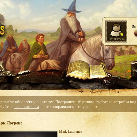
Вы 
тречайте обновлённую читалку! Постраничный режим, глубокая настройка под с
буйте и
напишите нам
— что понравилось, что улучшить.
рк Лоуренс
Mark Lawrence