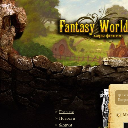
📖 Вс
Попро
Главная
Ма
Новости
Форум