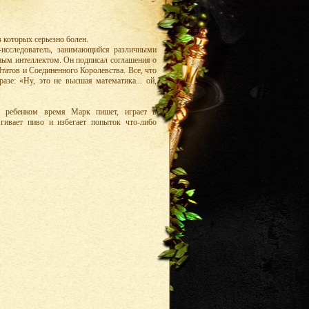
з которых серьезно болен.
исследователь, занимающийся различными
ным интеллектом. Он подписал соглашения о
атов и Соединенного Королевства. Все, что
азе: «Ну, это не высшая математика... ой,
 ребенком время Марк пишет, играет в
ягивает пиво и избегает попыток что-либо