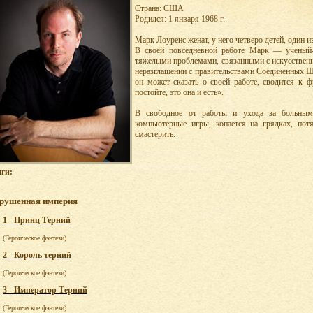
Страна: США
Родился: 1 января 1968 г.
Марк Лоуренс женат, у него четверо детей, один и
В своей повседневной работе Марк — ученый-
тяжелыми проблемами, связанными с искусствен
неразглашении с правительствами Соединенных Шт
он может сказать о своей работе, сводится к фр
постойте, это она и есть».
В свободное от работы и ухода за больным
компьютерные игры, копается на грядках, пот
смастерить.
ги:
рушенная империя
1 - Принц Терний
(Героическое фэнтези)
2 - Король терний
(Героическое фэнтези)
3 - Император Терний
(Героическое фэнтези)