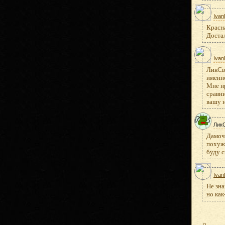
Ivan
Красна
Доста
Ivan
ЛикС
именно
Мне н
сравни
вашу 
Лик
Дамоч
похуже
буду с
Ivan
Не зна
но как