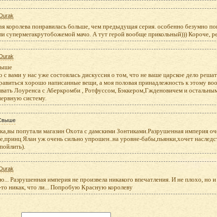
Durak
я королева понравилась больше, чем предыдущая серия. особенно безумно пон
ли супермегакрутобожемой мачо. А тут герой вообще прикольный))) Короче, 
Durak
выше
 с вами у нас уже состоялась дискуссия о том, что не ваше царское дело решать
равиться хорошо написанные вещи, а моя половая принадлежность к этому воо
вать Лоуренса с Аберкромби , Ротфуссом, Бэккером,Гжденовичем и остальным
нервную систему.
Свыше
ка,вы попутали магазин Охота с дамскими Зонтиками.Разрушенная империя оч
,принц Ялан уж очень сильно упрошен..на уровне-бабы,пьянки,хочет наследств
пойлить).
Durak
ю... Разрушенная империя не произвела никакого впечатления. И не плохо, но и
-то никак, что ли... Попробую Красную королеву