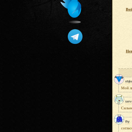
Вой
Не
nhjk
Мой л
serv
Сильн
thy
соглас