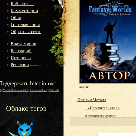
Библиотека
Комментарии
Обои
Гостевая книга
Обратная связь
Врата миров
Бестиарий
Интервью
Рецензии
на книги
Поддержать bitcoin-ом:
Книги:
16gW7zamGuK4WXiUQk5s542wu1YwyWFLh6
Огонь и Металл
Облако тегов
1 - Повелитель стали
(Романтическое фэнтези)