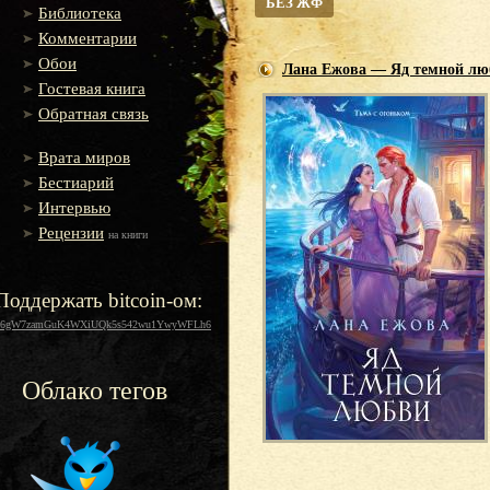
БЕЗ ЖФ
Библиотека
Комментарии
Обои
Лана Ежова — Яд темной лю
Гостевая книга
Обратная связь
Врата миров
Бестиарий
Интервью
Рецензии
на книги
Поддержать bitcoin-ом:
16gW7zamGuK4WXiUQk5s542wu1YwyWFLh6
Облако тегов