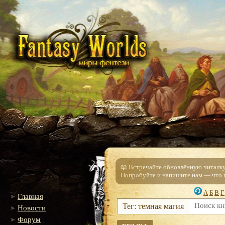
📖 Встречайте обновлённую читалку!
Попробуйте и
напишите нам
— что п
А
Б
В
Г
Главная
Тег: темная магия
Новости
Форум