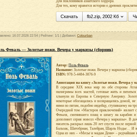
Для поклонников азиатского хоррора.
Для тех, кому нравятся истории о древних прокляти
Скачать
fb2.zip, 2002 Кб
Ч
авлено: 16.07.2026 22:54 |
Рейтинг:
1/1
| Добавил:
Colourban
ль Феваль — Золотые ножи. Вечера у маркизы (сборник)
Автор:
Поль Феваль
Название:
Золотые ножи. Вечера у маркизы (сборн
ISBN:
978-5-4484-3876-9
Аннотация на книгу «Золотые ножи. Вечера у м
В середине XIX века мир по обе стороны Атла
пилигримы всех мастей, готовые жить и питатьс
хлынули из Европы в Северную Америку. Золота
некоторые обогащались и возвращались домой, не 
ними по пятам, подобно индейцу, ступившему на тр
Очередной том «Мастеров приключений» являет с
Феваля, сменившего плащ и шпагу на карабин и 
дополняет серия новелл «Вечера у маркизы». В до
писатель раскрыл лишь 20 лет спустя после первой
Бальзак, Шатобриан, Талейран, Шарль Нодье… И вс
Одна из них – «Месье и мадам Дени» – редчайшая в