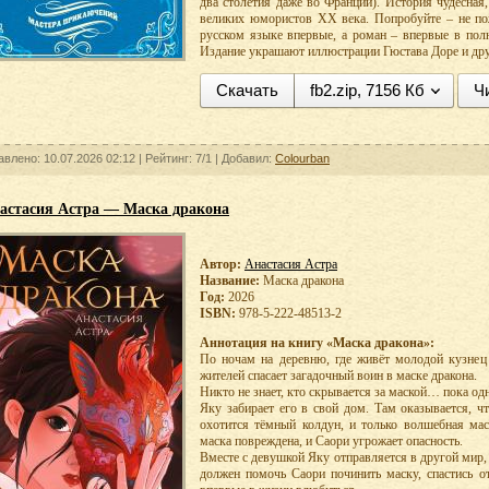
два столетия даже во Франции). История чудесная
великих юмористов XX века. Попробуйте – не пож
русском языке впервые, а роман – впервые в пол
Издание украшают иллюстрации Гюстава Доре и дру
Скачать
fb2.zip, 7156 Кб
Ч
авлено: 10.07.2026 02:12 |
Рейтинг:
7/1
| Добавил:
Colourban
астасия Астра — Маска дракона
Автор:
Анастасия Астра
Название:
Маска дракона
Год:
2026
ISBN:
978-5-222-48513-2
Аннотация на книгу «Маска дракона»:
По ночам на деревню, где живёт молодой кузнец
жителей спасает загадочный воин в маске дракона.
Никто не знает, кто скрывается за маской… пока од
Яку забирает его в свой дом. Там оказывается, ч
охотится тёмный колдун, и только волшебная мас
маска повреждена, и Саори угрожает опасность.
Вместе с девушкой Яку отправляется в другой мир,
должен помочь Саори починить маску, спастись о