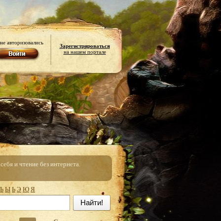
не авторизовались
Зарегистрироваться
на нашем портале
ебя и чтение без интернета.
Ъ
Ы
Ь
Э
Ю
Я
Найти!