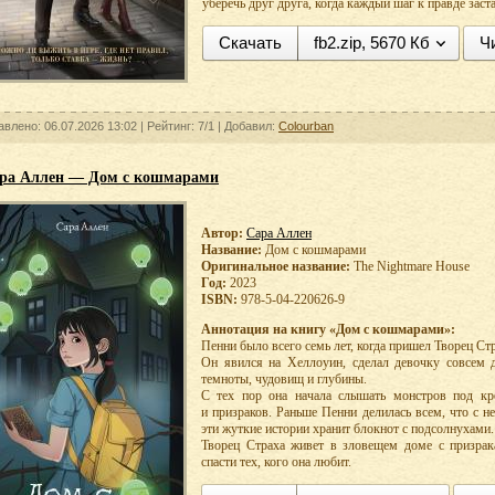
уберечь друг друга, когда каждый шаг к правде заст
Скачать
fb2.zip, 5670 Кб
Ч
авлено: 06.07.2026 13:02 |
Рейтинг:
7/1
| Добавил:
Colourban
ра Аллен — Дом с кошмарами
Автор:
Сара Аллен
Название:
Дом с кошмарами
Оригинальное название:
The Nightmare House
Год:
2023
ISBN:
978-5-04-220626-9
Аннотация на книгу «Дом с кошмарами»:
Пенни было всего семь лет, когда пришел Творец Стр
Он явился на Хеллоуин, сделал девочку совсем д
темноты, чудовищ и глубины.
С тех пор она начала слышать монстров под кр
и призраков. Раньше Пенни делилась всем, что с н
эти жуткие истории хранит блокнот с подсолнухами.
Творец Страха живет в зловещем доме с призрак
спасти тех, кого она любит.