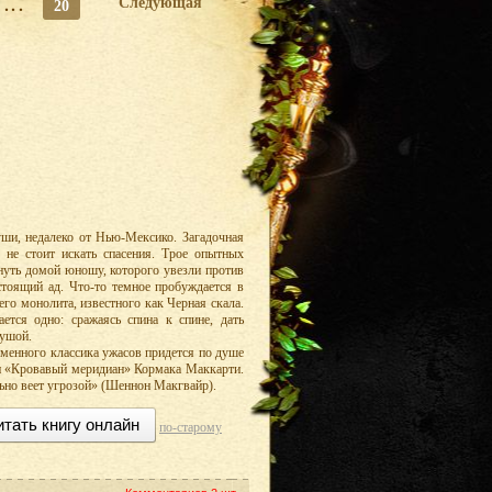
...
Следующая
20
уши, недалеко от Нью-Мексико. Загадочная
 не стоит искать спасения. Трое опытных
нуть домой юношу, которого увезли против
стоящий ад. Что-то темное пробуждается в
его монолита, известного как Черная скала.
ется одно: сражаясь спина к спине, дать
душой.
еменного классика ужасов придется по душе
и «Кровавый меридиан» Кормака Маккарти.
ьно веет угрозой» (Шеннон Макгвайр).
итать книгу онлайн
по-старому