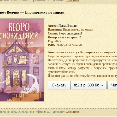
авлено: 27.07.2026 03:15 |
Рейтинг:
8/1
| Добавил:
Colourban
вел Волчик — Вприпрыжку по мирам
Автор:
Павел Волчик
Название:
Вприпрыжку по мирам
Серия:
Бюро сновидений
Номер книги в серии:
2
Год:
2025
ISBN:
978-5-17-172643-0
Аннотация на книгу «Вприпрыжку по мирам»:
Бюро сновидений открывает двери для новых клие
На этот раз Дэн и профессор Нестор берутся за нев
парлича? Вернуть из страны сновидений пропавшую
явью и сном, между разумом и безумием, друзь
путешествий по снам.
И на этот раз им не обойтись без тех, кто живёт по т
Скачать
fb2.zip, 608 Кб
Чи
авлено: 18.07.2026 03:43 |
Рейтинг:
7/1
| Добавил:
Colourban