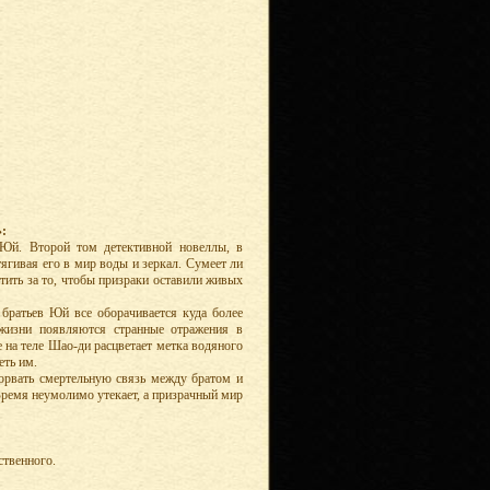
:
Юй. Второй том детективной новеллы, в
тягивая его в мир воды и зеркал. Сумеет ли
тить за то, чтобы призраки оставили живых
 братьев Юй все оборачивается куда более
 жизни появляются странные отражения в
е на теле Шао-ди расцветает метка водяного
еть им.
орвать смертельную связь между братом и
Время неумолимо утекает, а призрачный мир
ственного.