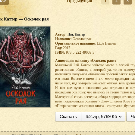
 ЖФ
Предыдущая
1
2
3
к Каттер — Осколок рая
Автор:
Ник Каттер
Название:
Осколок рая
Оригинальное название:
Little Heaven
Год:
2017
ISBN:
978-5-222-49069-3
Аннотация на книгу «Осколок рая»:
Маленький Рай. Богом забытое место в лесной гл
религиозная община, в которой уж точно никому
наемников получают обманчиво простой заказ: вер
его воли. Вместе с ними в это место приходит на
чаще леса, над которым нависает жуткая тень древн
И вот все пути к спасению уже отрезаны и оста
последний бой тому, что явилось за твоим телом и 
Мастерский сплав вестерна и боди-хоррора от совр
всем поклонникам романов «Оно» Стивена Кинга 
«Потрясающе написанная книга – со страниц буквал
Скачать
fb2.zip, 5769 Кб
Ч