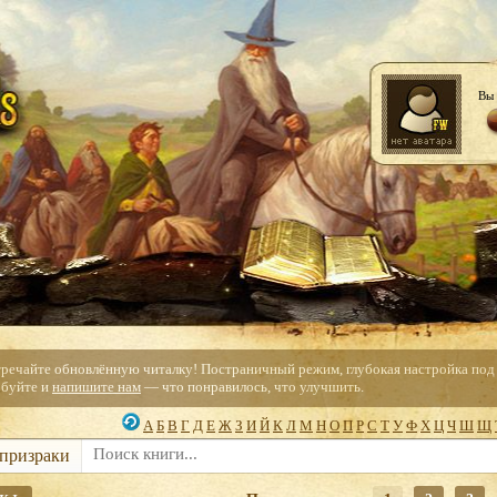
Вы 
тречайте обновлённую читалку! Постраничный режим, глубокая настройка под с
буйте и
напишите нам
— что понравилось, что улучшить.
А
Б
В
Г
Д
Е
Ж
З
И
Й
К
Л
М
Н
О
П
Р
С
Т
У
Ф
Х
Ц
Ч
Ш
Щ
 призраки