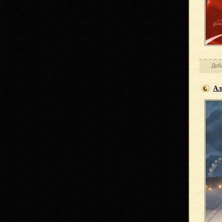
Доб
Ал