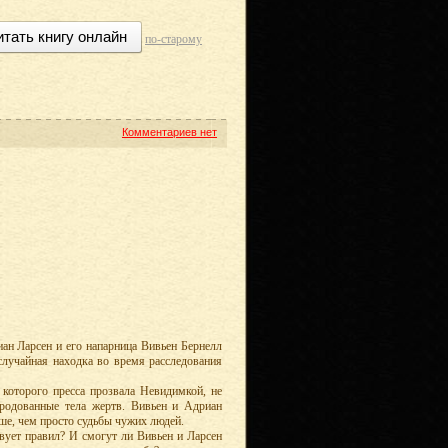
итать книгу онлайн
по-старому
Комментариев нет
ан Ларсен и его напарница Вивьен Бернелл
случайная находка во время расследования
 которого пресса прозвала Невидимкой, не
уродованные тела жертв. Вивьен и Адриан
ыше, чем просто судьбы чужих людей.
твует правил? И смогут ли Вивьен и Ларсен