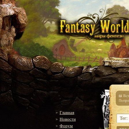
📖 Вс
Попро
Главная
Тег:
Новости
Форум