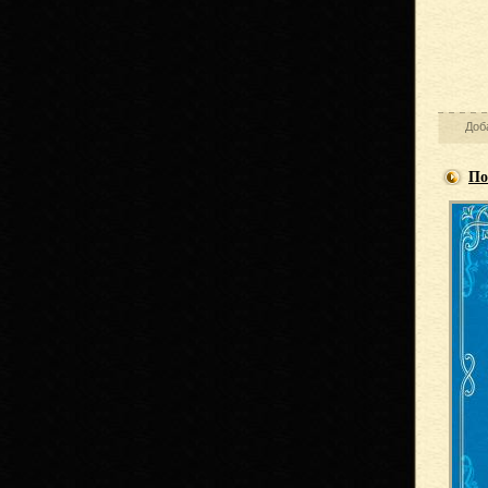
Доб
По