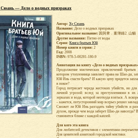
 Сюань — Дело о водных призраках
Автор:
Ху Сюань
Название:
Дело о водных призраках
Оригинальное название:
因與聿．案簿錄2. 山貓
Другие названия:
Пятно от воды
Серия:
Книга братьев Юй
Номер книги в серии:
2
Год:
2008
ISBN:
978-5-00281-180-9
Аннотация на книгу «Дело о водных призраках»
Продолжение мистических приключений братьев 
котором утопленница заявляет права на Шао-ди, за
Юй Инь спасти брата? И какую цену придется запла
в покое?
Город потрясает череда жестоких убийств, но для
личной угрозой: вслед за преступлениями в их
зеркалах и вода, которой неоткуда взяться. А вскор
– кажется, потусторонний мир всерьез решил завлад
Сможет ли Юй Инь разгадать тайну убийств и раз
духом, прежде чем вода заберет Шао-ди навсегда? 
становится ближе с каждой каплей.
Для кого эта книга
Для любителей детективов с элементами сверхъесте
Для ценителей азиатской городской мистики.