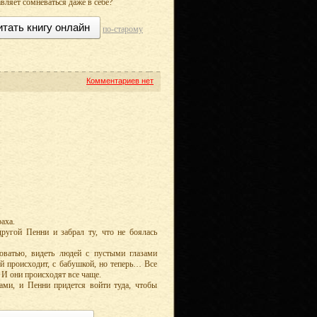
авляет сомневаться даже в себе?
итать книгу онлайн
по-старому
Комментариев нет
аха.
ругой Пенни и забрал ту, что не боялась
оватью, видеть людей с пустыми глазами
ей происходит, с бабушкой, но теперь… Все
 И они происходят все чаще.
ами, и Пенни придется войти туда, чтобы