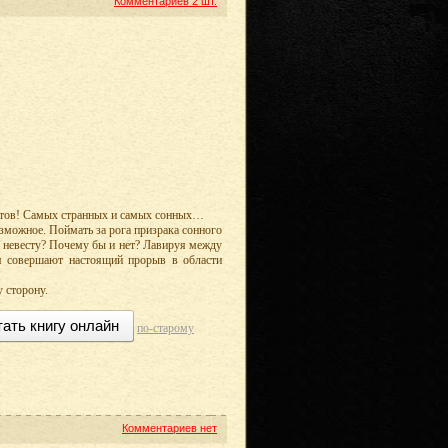
Комментариев
2 шт.
нтов! Самых странных и самых сонных…
озможное. Поймать за рога призрака сонного
 невесту? Почему бы и нет? Лавируя между
я совершают настоящий прорыв в области
у сторону.
тать книгу онлайн
по-старому
Комментариев нет