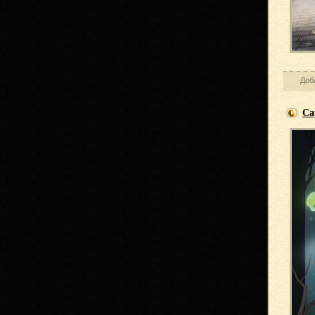
Доб
Са