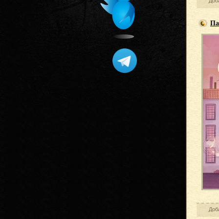
Доб
Па
Доб