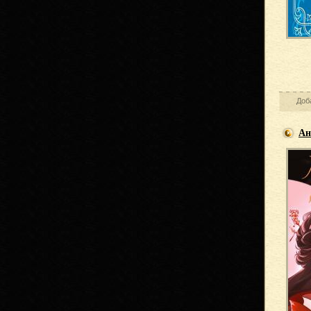
Доб
Ан