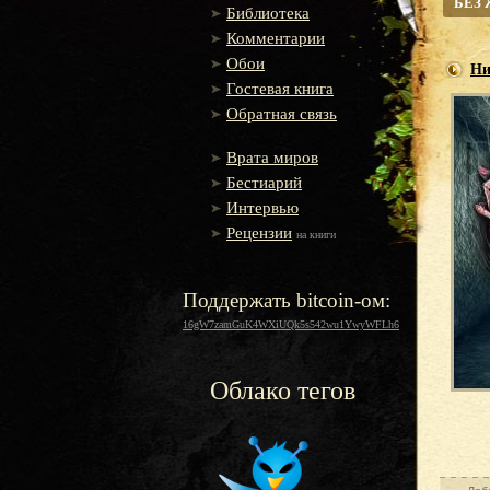
БЕЗ
Библиотека
Комментарии
Обои
Ни
Гостевая книга
Обратная связь
Врата миров
Бестиарий
Интервью
Рецензии
на книги
Поддержать bitcoin-ом:
16gW7zamGuK4WXiUQk5s542wu1YwyWFLh6
Облако тегов