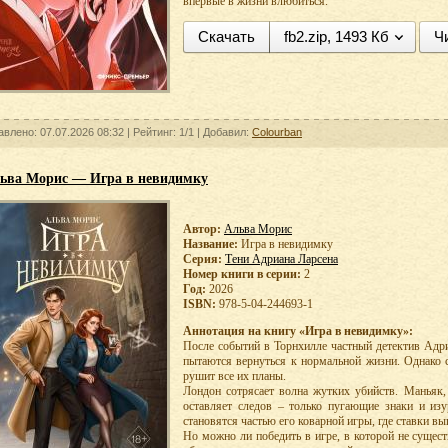
впервые в жизни влюбиться.
Скачать
fb2.zip, 1493 Кб
Ч
авлено: 07.07.2026 08:32 |
Рейтинг:
1/1
| Добавил:
Colourban
ьва Морис — Игра в невидимку
Автор:
Альва Морис
Название:
Игра в невидимку
Серия:
Тени Адриана Ларсена
Номер книги в серии:
2
Год:
2026
ISBN:
978-5-04-244693-1
Аннотация на книгу «Игра в невидимку»:
После событий в Торнхилле частный детектив Адри
пытаются вернуться к нормальной жизни. Однако 
рушит все их планы.
Лондон сотрясает волна жутких убийств. Маньяк,
оставляет следов – только пугающие знаки и из
становятся частью его коварной игры, где ставки в
Но можно ли победить в игре, в которой не сущес