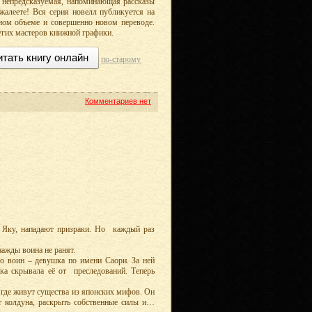
, непредсказуемая, напоминающая рассказы
алеете! Вся серия новелл публикуется на
ном объеме и совершенно новом переводе.
гих мастеров книжной графики.
итать книгу онлайн
по-старому
Комментариев нет
 Яку, нападают призраки. Но каждый раз
нажды воина не ранят.
то воин – девушка по имени Саори. За ней
ка скрывала её от преследований. Теперь
 где живут существа из японских мифов. Он
т колдуна, раскрыть собственные силы и…