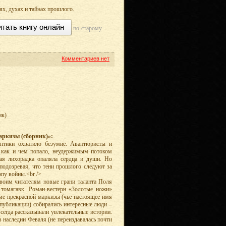
ях, духах и тайнах прошлого.
итать книгу онлайн
по-старому
Комментариев нет
ик)
аркизы (сборник)»:
нтики охватило безумие. Авантюристы и
я как и чем попало, неудержимым потоком
я лихорадка опаляла сердца и души. Но
подозревая, что тени прошлого следуют за
опу войны.<br />
воим читателям новые грани таланта Поля
томагавк. Роман-вестерн «Золотые ножи»
ме прекрасной маркизы (чье настоящее имя
 публикации) собирались интересные люди –
егда рассказывали увлекательные истории.
 наследии Феваля (не переиздавалась почти