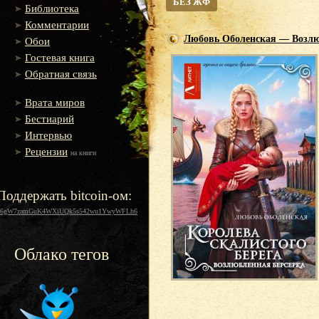
БЕЗ ЖФ
Библиотека
Комментарии
Любовь Оболенская — Возлю
Обои
Гостевая книга
Обратная связь
Врата миров
Бестиарий
Интервью
Рецензии
на книги
Поддержать bitcoin-ом:
16gW7zamGuK4WXiUQk5s542wu1YwyWFLh6
Облако тегов