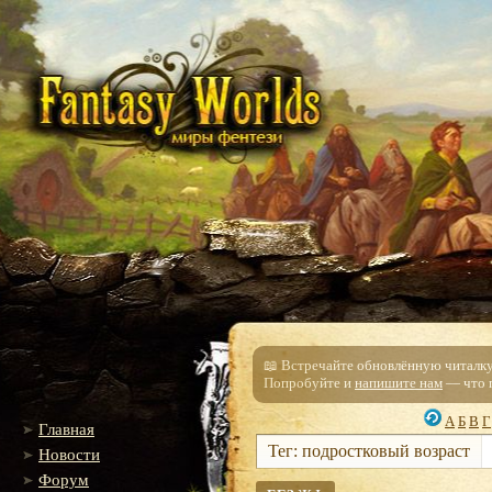
📖 Встречайте обновлённую читалку!
Попробуйте и
напишите нам
— что п
А
Б
В
Г
Главная
Тег: подростковый возраст
Новости
Форум