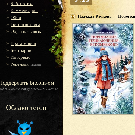
БЕЗ ЖФ
Библиотека
Комментарии
Надежда Рачкова — Новогод
Обои
Гостевая книга
Обратная связь
Врата миров
Бестиарий
Интервью
Рецензии
на книги
Поддержать bitcoin-ом:
16gW7zamGuK4WXiUQk5s542wu1YwyWFLh6
Облако тегов