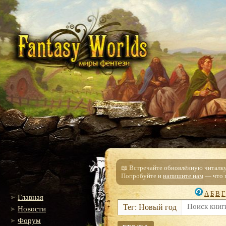
📖 Встречайте обновлённую читалку!
Попробуйте и
напишите нам
— что п
А
Б
В
Г
Главная
Тег: Новый год
Новости
Форум