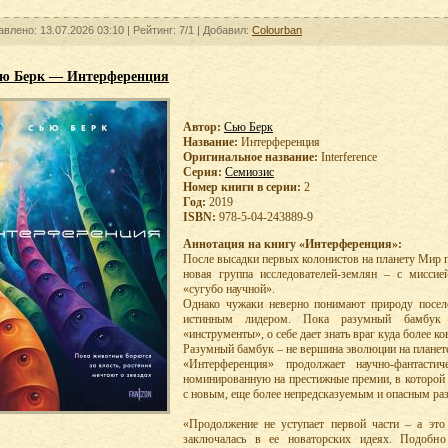
авлено: 13.07.2026 03:10 |
Рейтинг:
7/1
| Добавил:
Colourban
ю Берк — Интерференция
Автор:
Сью Берк
Название:
Интерференция
Оригинальное название:
Interference
Серия:
Семиозис
Номер книги в серии:
2
Год:
2019
ISBN:
978-5-04-243889-9
Аннотация на книгу «Интерференция»:
После высадки первых колонистов на планету Мир п
новая группа исследователей-землян – с мисси
«сугубо научной».
Однако чужаки неверно понимают природу поселе
истинным лидером. Пока разумный бамбук п
«инструменты», о себе дает знать враг куда более к
Разумный бамбук – не вершина эволюции на планет
«Интерференция» продолжает научно-фантаст
номинированную на престижные премии, в которой 
с новым, еще более непредсказуемым и опасным р
«Продолжение не уступает первой части – а это
заключалась в ее новаторских идеях. Подобн