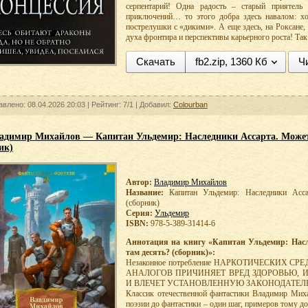
серпентарий! Одна радость – старый приятель 
приключений… то этого добра здесь навалом: хо
пострелушки с «дикими». А еще здесь, на Роксане
духа фронтира и перспективы карьерного роста! Так
Скачать
fb2.zip, 1360 Кб
Ч
авлено: 08.04.2026 20:03 |
Рейтинг:
7/1
| Добавил:
Colourban
адимир Михайлов — Капитан Ульдемир: Наследники Ассарта. Может 
ик)
Автор:
Владимир Михайлов
Название:
Капитан Ульдемир: Наследники Асса
(сборник)
Серия:
Ульдемир
ISBN:
978-5-389-31414-6
Аннотация на книгу «Капитан Ульдемир: Насл
там десять? (сборник)»:
Незаконное потребление НАРКОТИЧЕСКИХ С
АНАЛОГОВ ПРИЧИНЯЕТ ВРЕД ЗДОРОВЬЮ, 
И ВЛЕЧЕТ УСТАНОВЛЕННУЮ ЗАКОНОДАТЕЛ
Классик отечественной фантастики Владимир Миха
поэзии до фантастики – один шаг, примеров тому д