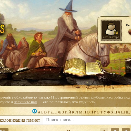
Вы 
тречайте обновлённую читалку! Постраничный режим, глубокая настройка под с
буйте и
напишите нам
— что понравилось, что улучшить.
А
Б
В
Г
Д
Е
Ж
З
И
Й
К
Л
М
Н
О
П
Р
С
Т
У
Ф
Х
Ц
Ч
Ш
Щ
 колонизация планет