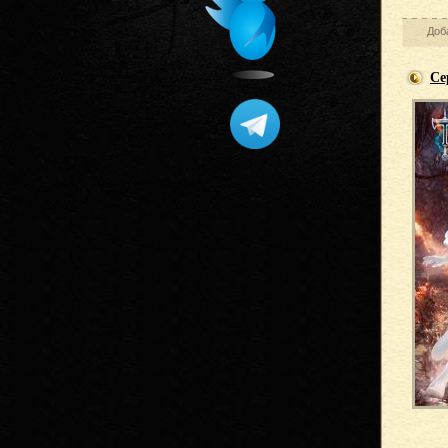
Доб
Се