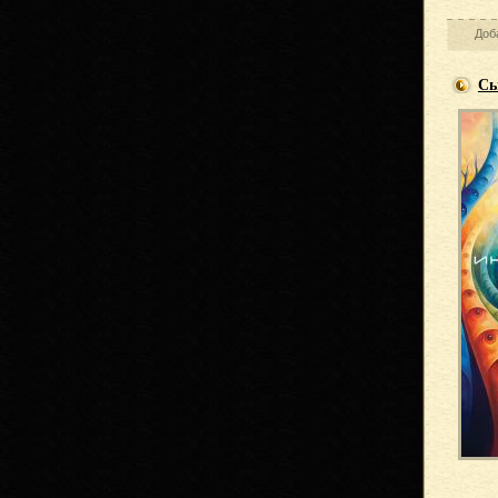
Доб
Сь