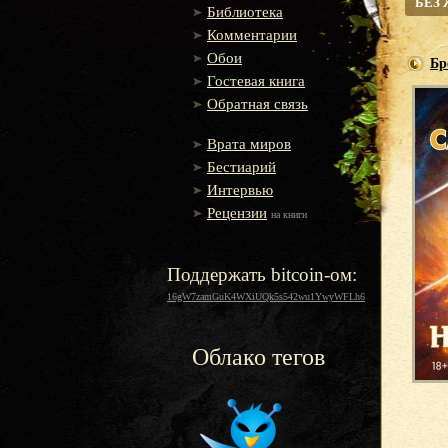
БЕЗ
Библиотека
Комментарии
Обои
Бр
Гостевая книга
Обратная связь
Врата миров
Бестиарий
Интервью
Рецензии
на книги
Поддержать bitcoin-ом:
16gW7zamGuK4WXiUQk5s542wu1YwyWFLh6
Облако тегов