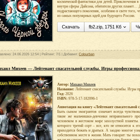
космической фантастики для детей. Приключения в
внутри сферы Дайсона, обитатели других планет… Д
подрастающего поколения, особенно в свете того, ч
из самых популярных идей для будущего России.
Скачать
fb2.zip, 1751 Кб
Ч
авлено: 24.06.2026 12:54 |
Рейтинг:
7/1
| Добавил:
Colourban
хаил Михеев — Лейтенант спасательной службы. Игры профессиона
Автор:
Михаил Михеев
Название:
Лейтенант спасательной службы. Игры 
Год:
2026
ISBN:
978-5-17-182096-1
Аннотация на книгу «Лейтенант спасательной 
Быть сыном эмигрантов означает всегда чувствов
такие же мальчишки-девчонки неправильного про
человеком в жестоком мире захолустной планеты. 
которого третий сорт – все, кто не относится к е
приходится бежать и драться. А заодно многое узна
собственном месте в жизни. Мать говорит: ты похо
же он на самом деле и почему враги так боятся, что 