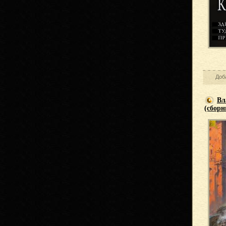
Доб
Вл
(сборн