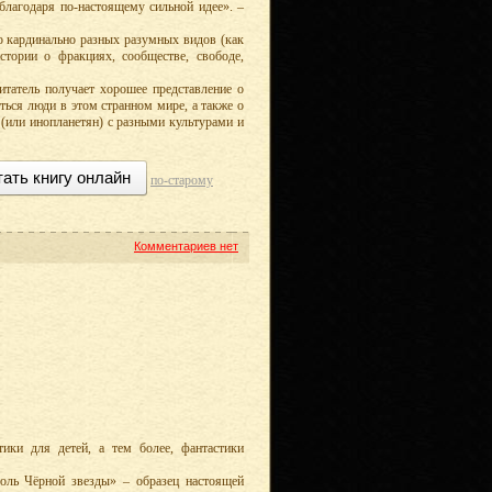
лагодаря по-настоящему сильной идее». –
о кардинально разных разумных видов (как
тории о фракциях, сообществе, свободе,
итатель получает хорошее представление о
ться люди в этом странном мире, а также о
(или инопланетян) с разными культурами и
тать книгу онлайн
по-старому
Комментариев нет
ики для детей, а тем более, фантастики
роль Чёрной звезды» – образец настоящей