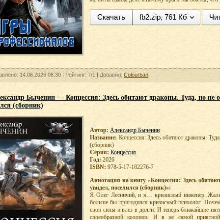
Скачать
fb2.zip, 761 Кб
Чи
авлено: 14.06.2026 06:30 |
Рейтинг:
7/1
| Добавил:
Colourban
ександр Быченин — Концессия: Здесь обитают драконы. Туда, но не 
лся (сборник)
Автор:
Александр Быченин
Название:
Концессия: Здесь обитают драконы. Туда
(сборник)
Серия:
Концессия
Год:
2026
ISBN:
978-5-17-182276-7
Аннотация на книгу «Концессия: Здесь обитают
увидел, поселился (сборник)»:
Я Олег Лесничий, и я… кризисный инженер. Жаль
больше бы пригодился кризисный психолог. Почем
свои силы и влез в долги. И теперь ближайшие пять
своеобразной колонии. И в не самой приятно