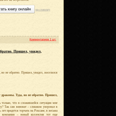
тать книгу онлайн
по-старому
Комментариев
1 шт.
обратно. Пришел, увидел,
, но не обратно. Пришел, увидел, поселился
 драконы. Туда, но не обратно. Пришел,
 только, что в сложившейся ситуации мне
у? Так сам виноват – слишком уверовал в
 лет придется торчать на Роксане, в весьма
й компании – новый коллектив тот еще