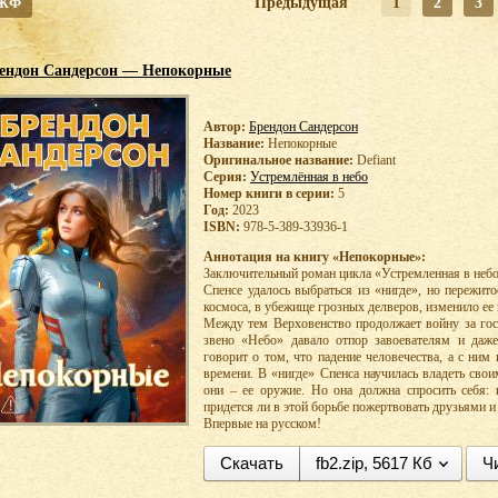
 ЖФ
Предыдущая
1
2
3
ендон Сандерсон — Непокорные
Автор:
Брендон Сандерсон
Название:
Непокорные
Оригинальное название:
Defiant
Серия:
Устремлённая в небо
Номер книги в серии:
5
Год:
2023
ISBN:
978-5-389-33936-1
Аннотация на книгу «Непокорные»:
Заключительный роман цикла «Устремленная в небо
Cпенсе удалось выбраться из «нигде», но пережито
космоса, в убежище грозных делверов, изменило ее 
Между тем Верховенство продолжает войну за гос
звено «Небо» давало отпор завоевателям и даже
говорит о том, что падение человечества, а с ним
времени. В «нигде» Спенса научилась владеть сво
они – ее оружие. Но она должна спросить себя:
придется ли в этой борьбе пожертвовать друзьями 
Впервые на русском!
Скачать
fb2.zip, 5617 Кб
Ч