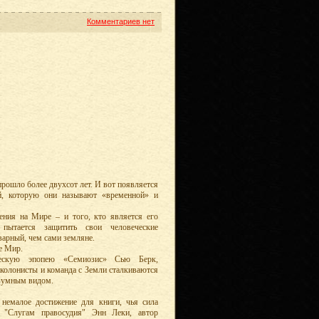
Комментариев нет
рошло более двухсот лет. И вот появляется
ей, которую они называют «временной» и
ния на Мире – и того, кто является его
ытается защитить свои человеческие
оварный, чем сами земляне.
е Мир.
ическую эпопею «Семиозис» Сью Берк,
колонисты и команда с Земли сталкиваются
азумным видом.
 немалое достижение для книги, чья сила
о "Слугам правосудия" Энн Леки, автор