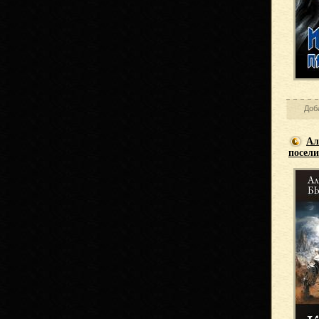
Доб
Ал
посели