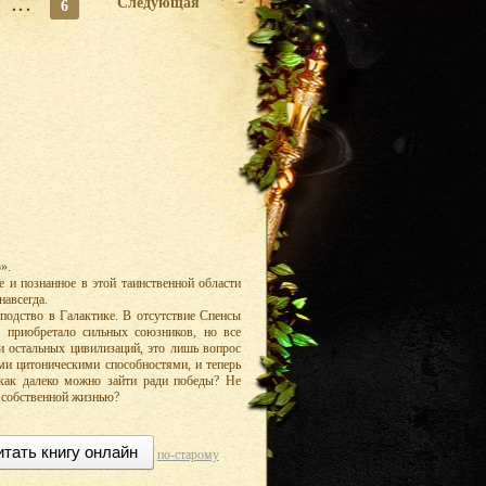
...
Следующая
6
».
е и познанное в этой таинственной области
навсегда.
подство в Галактике. В отсутствие Спенсы
 приобретало сильных союзников, но все
 и остальных цивилизаций, это лишь вопрос
ими цитоническими способностями, и теперь
 как далеко можно зайти ради победы? Не
и собственной жизнью?
итать книгу онлайн
по-старому