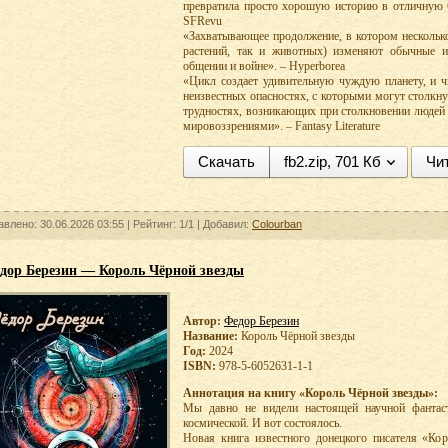
превратила просто хорошую историю в отличную б
SFRevu
«Захватывающее продолжение, в котором нескольк
растений, так и животных) изменяют обычные ис
общении и войне». – Hyperborea
«Цикл создает удивительную чуждую планету, и ч
неизвестных опасностях, с которыми могут столкну
трудностях, возникающих при столкновении людей 
мировоззрениями». – Fantasy Literature
Скачать
fb2.zip, 701 Кб
Чи
авлено: 30.06.2026 03:55 |
Рейтинг:
1/1
| Добавил:
Colourban
дор Березин — Король Чёрной звезды
Автор:
Федор Березин
Название:
Король Чёрной звезды
Год:
2024
ISBN:
978-5-6052631-1-1
Аннотация на книгу «Король Чёрной звезды»:
Мы давно не видели настоящей научной фантаст
космической. И вот состоялось.
Новая книга известного донецкого писателя «Ко