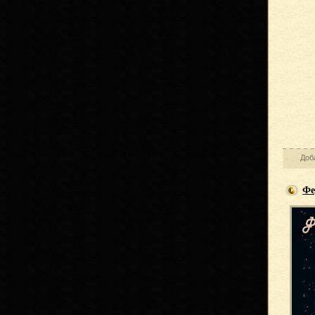
Доб
Фе