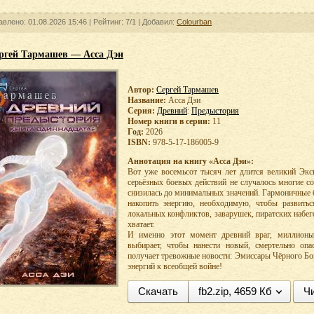
авлено: 01.08.2026 15:46 |
Рейтинг:
7/1
| Добавил:
Colourban
ргей Тармашев — Асса Дэи
Автор:
Сергей Тармашев
Название:
Асса Дэи
Серия:
Древний
:
Предыстория
Номер книги в серии:
11
Год:
2026
ISBN:
978-5-17-186005-9
Аннотация на книгу «Асса Дэи»:
Вот уже восемьсот тысяч лет длится великий Экс
серьёзных боевых действий не случалось многие со
снизилась до минимальных значений. Гармоничные
накопить энергию, необходимую, чтобы развить
локальных конфликтов, заварушек, пиратских набего
хватает.
И именно этот момент древний враг, миллионы
выбирает, чтобы нанести новый, смертельно опа
получает тревожные новости: Эмиссары Чёрного Бог
энергий к всеобщей войне!
Скачать
fb2.zip, 4659 Кб
Чи