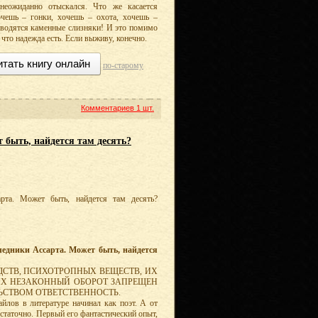
неожиданно отыскался. Что же касается
чешь – гонки, хочешь – охота, хочешь –
, водятся каменные слизняки! И это помимо
 что надежда есть. Если выживу, конечно.
итать книгу онлайн
по-старому
Комментариев
1 шт.
быть, найдется там десять?
рта. Может быть, найдется там десять?
едники Ассарта. Может быть, найдется
РЕДСТВ, ПСИХОТРОПНЫХ ВЕЩЕСТВ, ИХ
ИХ НЕЗАКОННЫЙ ОБОРОТ ЗАПРЕЩЕН
ЬСТВОМ ОТВЕТСТВЕННОСТЬ.
йлов в литературе начинал как поэт. А от
остаточно. Первый его фантастический опыт,