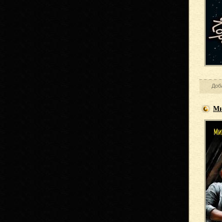
Доб
Ми