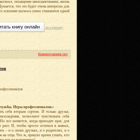
 космосе, похищение инопланетянами, жизнь
умается, что это будет очень интересно для
то освоение космоса снова становится одной
итать книгу онлайн
по-старому
Комментариев нет
лов
профессионалов
службы. Игры профессионалов»:
ать себя вторым сортом. И только друзья,
исхождения, позволяют чувствовать себя
Но все меняется, когда приходит враг, для
го расе. И, чтобы просто остаться в живых,
ть – и о своих друзьях, и о родителях, и о
ж на отца. Что ж, пришло время узнать, кто
вы все же встретитесь!