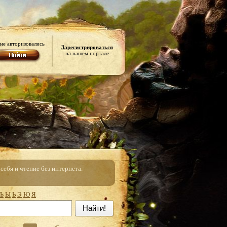
не авторизовались
Зарегистрироваться
на нашем портале
ебя и чтение без интернета.
Ъ
Ы
Ь
Э
Ю
Я
Найти!