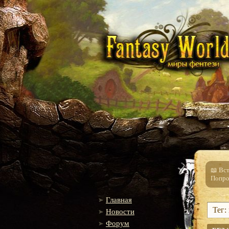
📖 Вс
Попро
Главная
Тег:
Новости
Форум