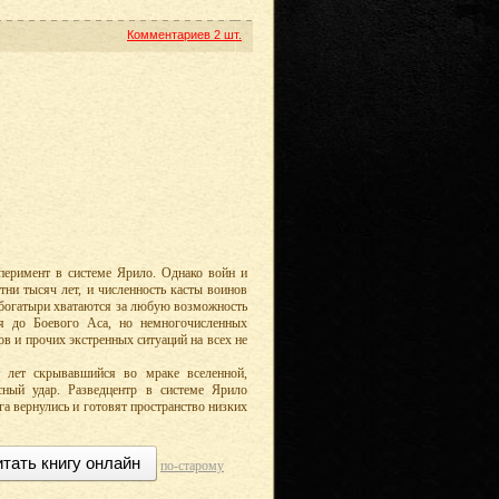
Комментариев
2 шт.
перимент в системе Ярило. Однако войн и
тни тысяч лет, и численность касты воинов
 богатыри хватаются за любую возможность
ся до Боевого Аса, но немногочисленных
в и прочих экстренных ситуаций на всех не
 лет скрывавшийся во мраке вселенной,
сный удар. Разведцентр в системе Ярило
а вернулись и готовят пространство низких
тать книгу онлайн
по-старому