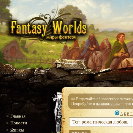
📖 Встречайте обновлённую читалку!
Попробуйте и
напишите нам
— что п
А
Б
В
Г
Главная
Тег: романтическая любовь
Новости
Форум