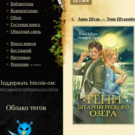
БЕЗ ЖФ
Библиотека
Комментарии
Обои
Анна Штак — Тени Штарнбер
Гостевая книга
Обратная связь
Врата миров
Бестиарий
Интервью
Рецензии
на книги
Поддержать bitcoin-ом:
16gW7zamGuK4WXiUQk5s542wu1YwyWFLh6
Облако тегов