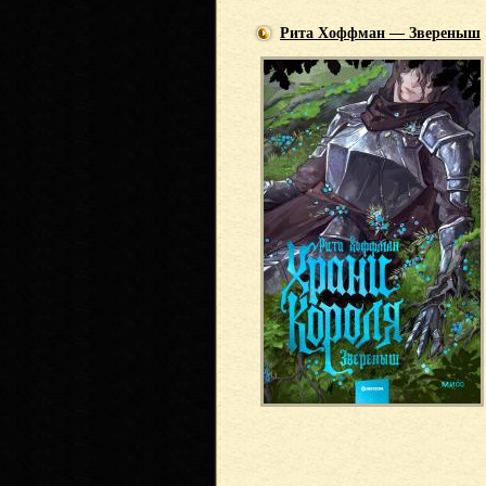
Рита Хоффман — Звереныш