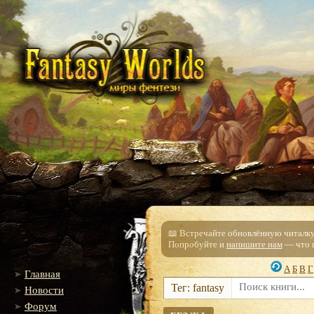
📖 Встречайте обновлённую читалку!
Попробуйте и
напишите нам
— что п
А
Б
В
Г
Главная
Тег: fantasy
Новости
Форум