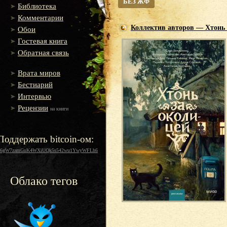
БЕЗ ЖФ
Библиотека
Комментарии
Коллектив авторов — Хтонь 
Обои
Гостевая книга
Обратная связь
Врата миров
Бестиарий
Интервью
Рецензии
на книги
Поддержать bitcoin-ом:
16gW7zamGuK4WXiUQk5s542wu1YwyWFLh6
Облако тегов