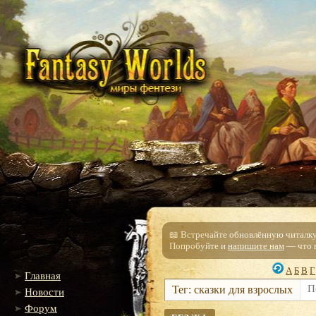
📖 Встречайте обновлённую читалку!
Попробуйте и
напишите нам
— что п
А
Б
В
Г
Главная
Тег: сказки для взрослых
Новости
Форум