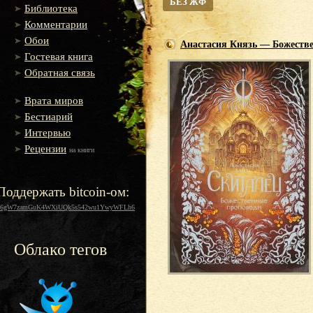
БЕЗ ЖФ
Библиотека
Комментарии
Обои
Анастасия Князь — Божеств
Гостевая книга
Обратная связь
Врата миров
Бестиарий
Интервью
Рецензии
на книги
Поддержать bitcoin-ом:
16gW7zamGuK4WXiUQk5s542wu1YwyWFLh6
Облако тегов