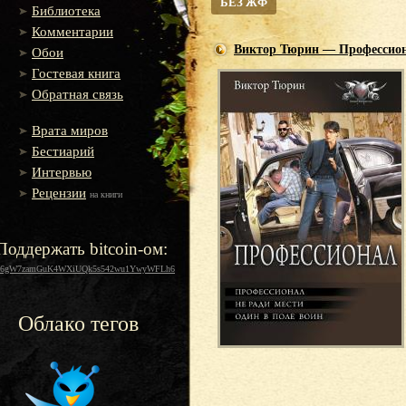
БЕЗ ЖФ
Библиотека
Комментарии
Виктор Тюрин — Профессиона
Обои
Гостевая книга
Обратная связь
Врата миров
Бестиарий
Интервью
Рецензии
на книги
Поддержать bitcoin-ом:
16gW7zamGuK4WXiUQk5s542wu1YwyWFLh6
Облако тегов