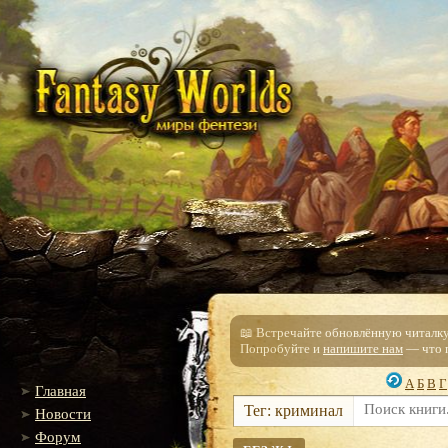
📖 Встречайте обновлённую читалку!
Попробуйте и
напишите нам
— что п
А
Б
В
Г
Главная
Тег: криминал
Новости
Форум