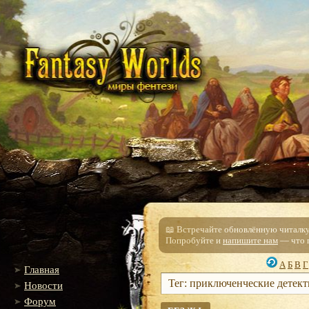
📖 Встречайте обновлённую читалку!
Попробуйте и
напишите нам
— что п
А
Б
В
Г
Главная
Тег: приключенческие детек
Новости
Форум