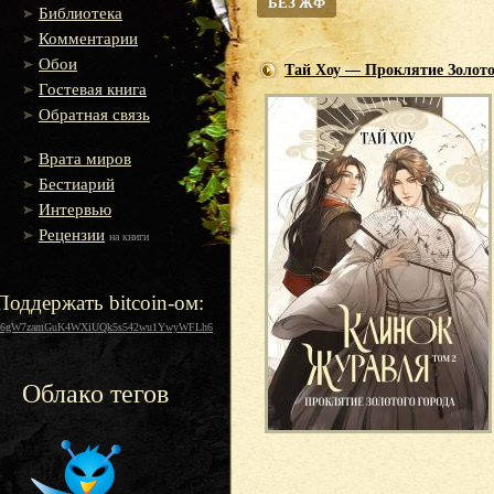
БЕЗ ЖФ
Библиотека
Комментарии
Обои
Тай Хоу — Проклятие Золото
Гостевая книга
Обратная связь
Врата миров
Бестиарий
Интервью
Рецензии
на книги
Поддержать bitcoin-ом:
16gW7zamGuK4WXiUQk5s542wu1YwyWFLh6
Облако тегов