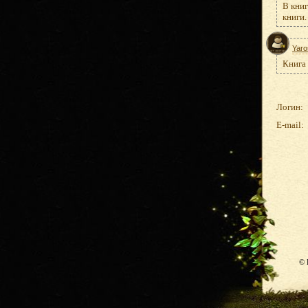
В книг
книги.
Yaro
Книга 
Логин:
E-mail:
© 