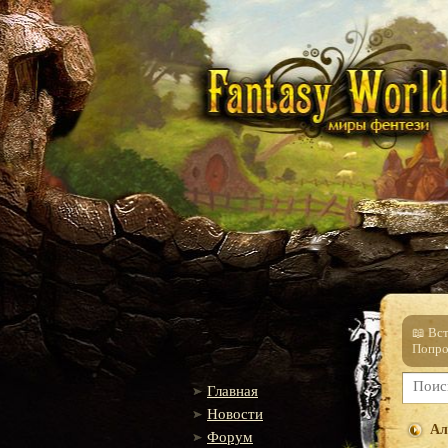
📖 Вс
Попро
Главная
Новости
Ал
Форум