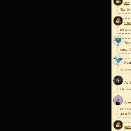
oxo
Ты "М
Ста
не кни
Tsun
спасиб
Ива
А прод
Арт
Ну, ко
Але
не сам
да и б
gore