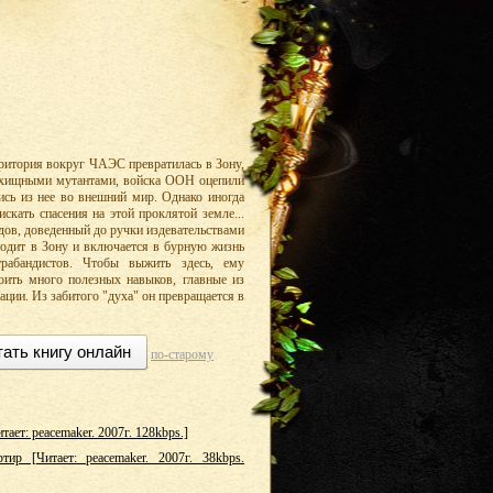
ритория вокруг ЧАЭС превратилась в Зону,
 хищными мутантами, войска ООН оцепили
ись из нее во внешний мир. Однако иногда
искать спасения на этой проклятой земле...
дов, доведенный до ручки издевательствами
одит в Зону и включается в бурную жизнь
трабандистов. Чтобы выжить здесь, ему
оить много полезных навыков, главные из
ации. Из забитого "духа" он превращается в
тать книгу онлайн
по-старому
тает: peacemaker. 2007г. 128kbps.]
тир [Читает: peacemaker. 2007г. 38kbps.