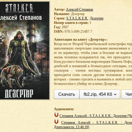
Автор:
Алексей Степанов
Название:
Дезертир
Серия:
S.T.A.L.K.E.R.
:
Дезертир
Номер книги в серии:
1
Год:
2007
ISBN:
978-5-699-21487-7
Аннотация на книгу «Дезертир»:
Когда после Второй Чернобыльской катастрофы тер
наполненную смертельно опасными аномалиями и
ее по периметру, чтобы ужас и безумие не вырвал
жизнь человека складывается так, что приходится 
Боец русского батальона миротворцев Никита Нефе
дембелей и попавший в безвыходную ситуацию, ух
сталкеров - членов местных группировок кон
приходится стать совсем другим человеком и осв
которых - умение стрелять и выживать в любой ситу
безжалостного убийцу по кличке Дезертир...
Скачать
fb2.zip, 454 Кб
Чи
Аудиокниги:
Степанов Алексей - S.T.A.L.K.E.R.: Дезертир [Чи
Степанов Алексей - S.T.A.L.K.E.R. : Дезер
Длительность: 13:46:18]