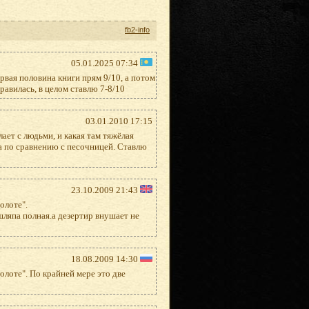
fb2-info
05.01.2025 07:34
рвая половина книги прям 9/10, а потом
равилась, в целом ставлю 7-8/10
03.01.2010 17:15
лает с людьми, и какая там тяжёлая
на по сравнению с песочницей. Ставлю
23.10.2009 21:43
олоте".
шляпа полная.а дезертир внушает не
18.08.2009 14:30
олоте". По крайней мере это две