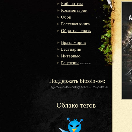
Библиотека
Комментарии
Обои
Гостевая книга
Обратная связь
Врата миров
Бестиарий
Интервью
Рецензии
на книги
Поддержать bitcoin-ом:
16gW7zamGuK4WXiUQk5s542wu1YwyWFLh6
Облако тегов