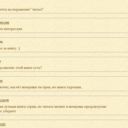
ечта на поражение" читал?
нислав
га интересная
ia
о за книгу :)
н
олжение этой книге есть?
ём
нечно, насчёт концовки ты прав, но книга хорошая...
ксандр
ая лучшая книга серии, но читать можно и концовка предскозуема
аг уберите
nski