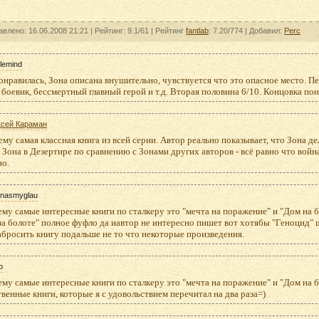
авлено: 16.06.2008 21:21 |
Рейтинг:
9.1/61
| Рейтинг
fantlab
: 7.20/774
| Добавил:
Perc
lemind
нравилась, Зона описана внушительно, чувствуется что это опасное место. Пе
боевик, бессмертный главный герой и т.д. Вторая половина 6/10. Концовка пон
ксей Караман
му самая классная книга из всей серии. Автор реально показывает, что Зона де
 Зона в Дезертире по сравнению с Зонами других авторов - всё равно что вой
но.
onasmyglau
му самые интересные книги по сталкеру это "мечта на поражение" и "Дом на б
а болоте" полное фуфло да иавтор не интересно пишет вот хотябы "Геноцид" 
абросить книгу подальше не то что некоторые произведения.
o
му самые интересные книги по сталкеру это "мечта на поражение" и "Дом на б
венные книги, которые я с удовольствием перечитал на два раза=)