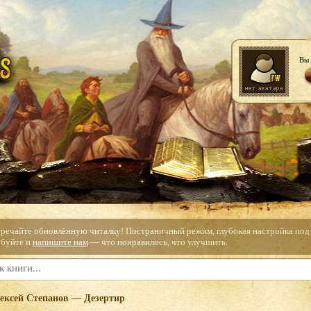
Вы 
тречайте обновлённую читалку! Постраничный режим, глубокая настройка под с
буйте и
напишите нам
— что понравилось, что улучшить.
ексей Степанов — Дезертир