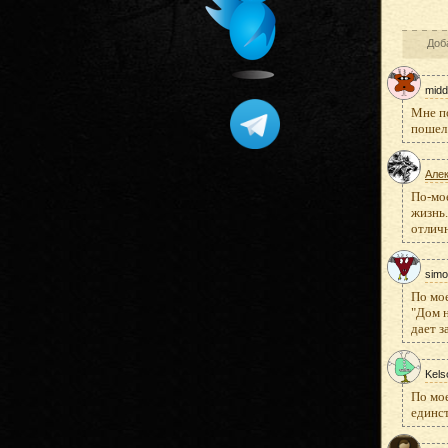
Доб
midd
Мне по
пошел 
Але
По-мое
жизнь.
отлич
sim
По мое
"Дом н
дает з
Kels
По мое
единст