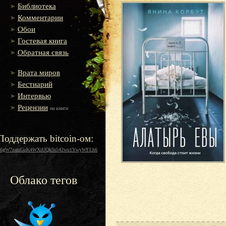
Библиотека
Комментарии
Обои
Гостевая книга
Обратная связь
Врата миров
Бестиарий
Интервью
Рецензии
на книги
Поддержать bitcoin-ом:
16gW7zamGuK4WXiUQk5s542wu1YwyWFLh6
Облако тегов