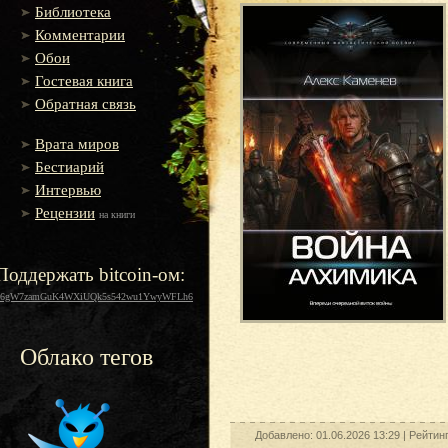
Библиотека
Комментарии
Обои
Гостевая книга
Обратная связь
Врата миров
Бестиарий
Интервью
Рецензии
на книги
Поддержать bitcoin-ом:
16gW7zamGuK4WXiUQk5s542wu1YwyWFLh6
Облако тегов
Добавлено: 01.06.2026 13:29 |
Рейтин