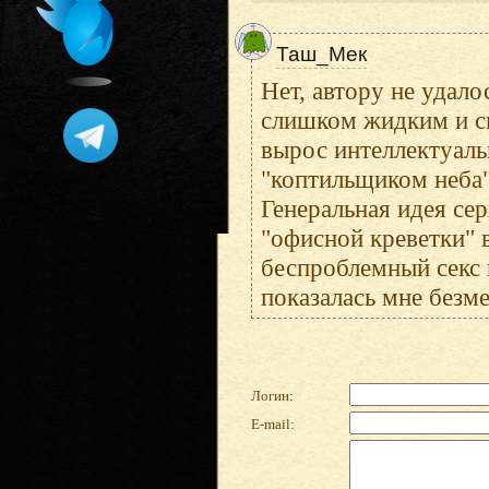
Таш_Мек
Нет, автору не удало
слишком жидким и с
вырос интеллектуаль
"коптильщиком неба"
Генеральная идея се
"офисной креветки" 
беспроблемный секс 
показалась мне безм
Логин:
E-mail: