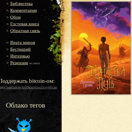
Библиотека
Комментарии
Обои
Гостевая книга
Обратная связь
Врата миров
Бестиарий
Интервью
Рецензии
на книги
Поддержать bitcoin-ом:
16gW7zamGuK4WXiUQk5s542wu1YwyWFLh6
Облако тегов