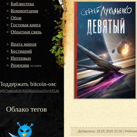
Библиотека
Комментарии
Обои
Гостевая книга
Обратная связь
Врата миров
Бестиарий
Интервью
Рецензии
на книги
Поддержать bitcoin-ом:
16gW7zamGuK4WXiUQk5s542wu1YwyWFLh6
Облако тегов
Добавлено: 28.05.2026 22:00 |
Рейтин