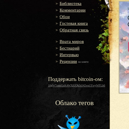
Библиотека
Комментарии
Обои
Гостевая книга
Обратная связь
Врата миров
Бестиарий
Интервью
Рецензии
на книги
Поддержать bitcoin-ом:
16gW7zamGuK4WXiUQk5s542wu1YwyWFLh6
Облако тегов