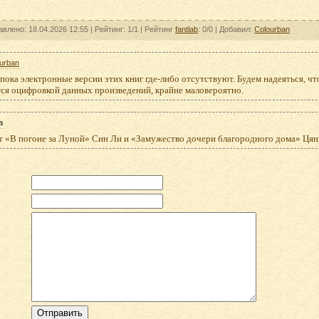
авлено: 18.04.2026 12:55 |
Рейтинг:
1/1
| Рейтинг
fantlab
: 0/0
| Добавил:
Colourban
urban
пока электронные версии этих книг где-либо отсутствуют. Будем надеяться, что
тся оцифровкой данных произведений, крайне маловероятно.
а
ет «В погоне за Луной» Син Ли и «Замужество дочери благородного дома» Ця