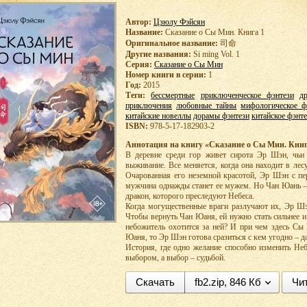
Автор:
Цзюлу Фэйсян
Название:
Сказание о Сы Мин. Книга 1
Оригинальное название:
司命
Другие названия:
Si ming Vol. 1
Серия:
Сказание о Сы Мин
Номер книги в серии:
1
Год:
2015
Теги:
бессмертные
приключенческое фэнтези
д
приключения
любовные тайны
мифологическое ф
китайские новеллы
дорамы фэнтези
китайское фэнт
ISBN:
978-5-17-182903-2
Аннотация на книгу «Сказание о Сы Мин. Книг
В деревне среди гор живет сирота Эр Шэн, чьи
выживание. Все меняется, когда она находит в ле
Очарованная его неземной красотой, Эр Шэн с пер
мужчина однажды станет ее мужем. Но Чан Юань – 
дракон, которого преследуют Небеса.
Когда могущественные враги разлучают их, Эр Ш
Чтобы вернуть Чан Юаня, ей нужно стать сильнее 
небожитель охотится за ней? И при чем здесь Сы 
Юаня, то Эр Шэн готова сразиться с кем угодно – д
История, где одно желание способно изменить Неб
выбором, а выбор – судьбой.
Скачать
fb2.zip, 846 Кб
Чи