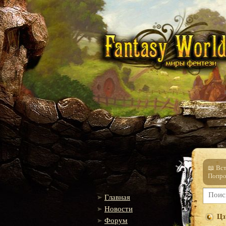
📖 Вс
Попро
Главная
Новости
Цз
Форум