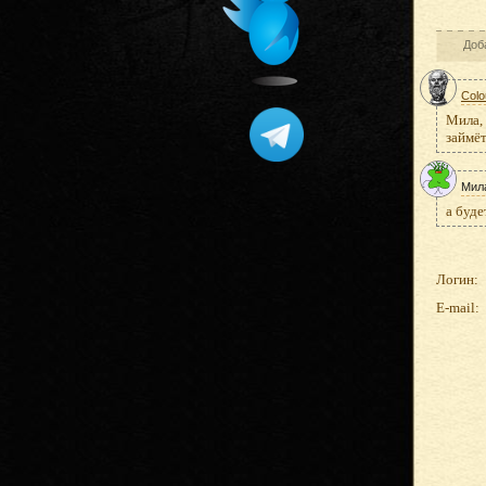
Доб
Colo
Мила, 
займё
Мил
а буд
Логин:
E-mail: