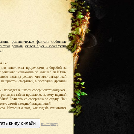
раконы
романтическое фэнтези
любовные
энтези
дорамы
сянься / уся / сюаньхуань
ези
а 1»:
 дни наполнены проделками и борьбой за
су раненого незнакомца по имени Чан Юань.
вого взгляда решает, что этот загадочный
не простой смертный, а последний древний
эн попадает в школу совершенствующихся.
и разгадать тайны прошлого: почему падший
Мин? Если это ее соперница за сердце Чан
аже с самой Звездной владычицей!
еса. История о том, как судьба становится
тать книгу онлайн
по-старому