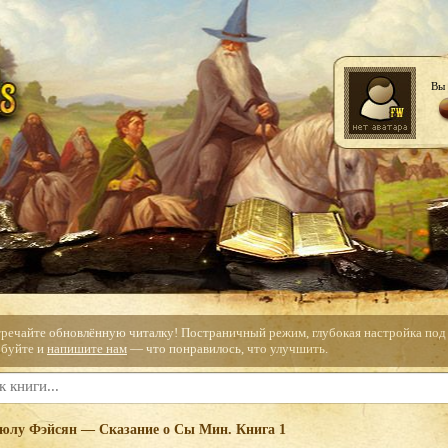
Вы 
тречайте обновлённую читалку! Постраничный режим, глубокая настройка под с
буйте и
напишите нам
— что понравилось, что улучшить.
юлу Фэйсян — Сказание о Сы Мин. Книга 1