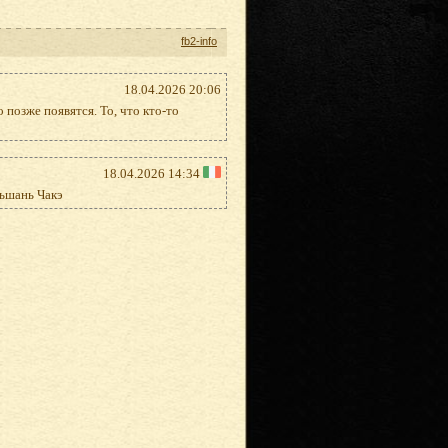
fb2-info
18.04.2026 20:06
 позже появятся. То, что кто-то
18.04.2026 14:34
ньшань Чакэ